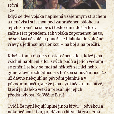
stává
, že
když se dvě vojska naplněná vzájemným strachem
a nenávistí střetnou pod zamračenou oblohou a
jejich zbraně na sebe s třeskotem udeří a krev
začne téct proudem, tak vojska zapomenou na to,
oč se vlastně válčí a ponoří se hluboko do válečné
vřavy s jedinou myšlenkou – na boj a na přežití.
Když k tomu dojde s dostatečnou silou, když jsou
všichni naplněni silou svých pudů a jejich vědomí
se změní, tehdy se možná někteří setníci nebo
generálové rozhlédnou a s hrůzou si povšimnou, že
už dávno nebojují na původní planině a v
původním počtu, ale že jsou nyní účastni na bitvě,
která je daleko větší a přesahuje jejich
představivost. Na Věčné Bitvě.
Uvidí, že nyní bojují úplně jinou bitvu – odvěkou a
nekonečnou bitvu, pradávnou bitvu, která nemá