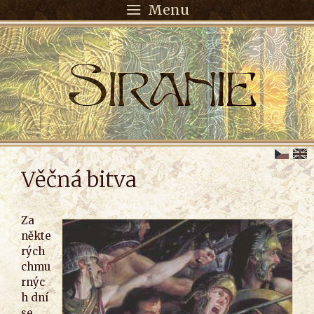
Menu
Věčná bitva
Za
někte
rých
chmu
rnýc
h dní
se