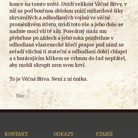
konce na tomto světě. Uvidí velikost Věčné Bitvy, v
níž se pod bouřnou oblohou sráží miliardové šiky
zkrvavělých a odhodlaných vojínů ve věčně
proměnlivém střetu, uvidí toto vše a jeho duše se
nadme mocí vší té síly. Posvátný mráz mu
přeběhne po zádech a jeho ruka pozdvihne v
odhodlané vlastenecké křeči prapor pod nímž se
seřadí všichni ti stateční a odhodlaní dobří chlapci
a s burácejícím křikem se vrhnou do řad nepřátel,
aby mohli skropit zem svou krví.
To je Věčná Bitva. Není z ní úniku.
Noc
KONTAKT
ODKAZY
STARŠÍ