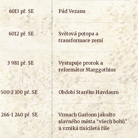
Pád Vezanu
Světová potopa a
transformace zemí
Vystupuje prorok a
reformátor Marggothius
Období Starého Havdauru
Vzmach Garionu jakožto
slavného města “všech bohů”
a vzniká tisíciletá říše