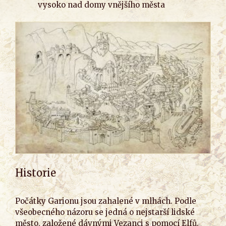
vysoko nad domy vnějšího města
Historie
Počátky Garionu jsou zahalené v mlhách. Podle
všeobecného názoru se jedná o nejstarší lidské
město, založené dávnými Vezanci s pomocí Elfů.