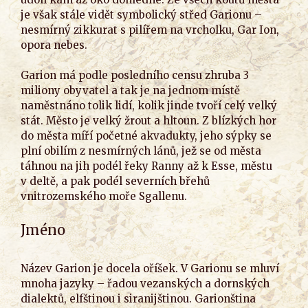
je však stále vidět symbolický střed Garionu –
nesmírný zikkurat s pilířem na vrcholku, Gar Ion,
opora nebes.
Garion má podle posledního censu zhruba 3
miliony obyvatel a tak je na jednom místě
naměstnáno tolik lidí, kolik jinde tvoří celý velký
stát. Město je velký žrout a hltoun. Z blízkých hor
do města míří početné akvadukty, jeho sýpky se
plní obilím z nesmírných lánů, jež se od města
táhnou na jih podél řeky Ranny až k Esse, městu
v deltě, a pak podél severních břehů
vnitrozemského moře Sgallenu.
Jméno
Název Garion je docela oříšek. V Garionu se mluví
mnoha jazyky – řadou vezanských a dornských
dialektů, elfštinou i siranijštinou. Garionština