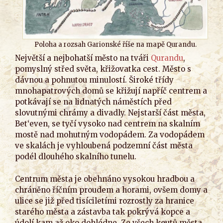
Poloha a rozsah Garionské říše na mapě Qurandu.
Největší a nejbohatší město na tváři
Qurandu
,
pomyslný střed světa, křižovatka cest. Město s
dávnou a pohnutou minulostí. Široké třídy
mnohapatrových domů se křižují napříč centrem a
potkávají se na lidnatých náměstích před
slovutnými chrámy a divadly. Nejstarší část města,
Bet‘even, se tyčí vysoko nad centrem na skalním
mostě nad mohutným vodopádem. Za vodopádem
ve skalách je vyhloubená podzemní část města
podél dlouhého skalního tunelu.
Centrum města je obehnáno vysokou hradbou a
chráněno říčním proudem a horami, ovšem domy a
ulice se již před tisíciletími rozrostly za hranice
starého města a zástavba tak pokrývá kopce a
údolí kam až oko dohlédne. Ze všech koutů města