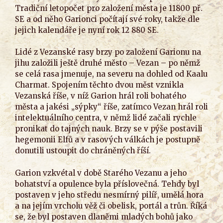
Tradiční letopočet pro založení města je 11800 př.
SE a od něho Garionci počítají své roky, takže dle
jejich kalendáře je nyní rok 12 880 SE.
Lidé z Vezanské rasy brzy po založení Garionu na
jihu založili ještě druhé město – Vezan – po němž
se celá rasa jmenuje, na severu na dohled od Kaalu
Charmat. Spojením těchto dvou měst vznikla
Vezanská říše, v níž Garion hrál roli bohatého
města a jakési „sýpky“ říše, zatímco Vezan hrál roli
intelektuálního centra, v němž lidé začali rychle
pronikat do tajných nauk. Brzy se v pýše postavili
hegemonii Elfů a v rasových válkách je postupně
donutili ustoupit do chráněných říší.
Garion vzkvétal v době Starého Vezanu a jeho
bohatství a opulence byla příslovečná. Tehdy byl
postaven v jeho středu nesmírný pilíř, umělá hora
a na jejím vrcholu věž či obelisk, portál a trůn. Říká
se, že byl postaven dlaněmi mladých bohů jako