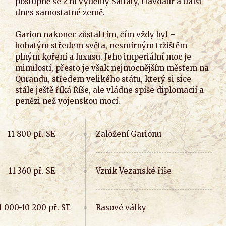
postupně se z ní vydělily Saifáty, Havdaur a další
dnes samostatné země.
Garion nakonec zůstal tím, čím vždy byl –
bohatým středem světa, nesmírným tržištěm
plným koření a luxusu. Jeho imperiální moc je
minulostí, přesto je však nejmocnějším městem na
Qurandu, středem velikého státu, který si sice
stále ještě říká Říše, ale vládne spíše diplomacií a
penězi než vojenskou mocí.
Založení Garionu
Vznik Vezanské říše
Rasové války