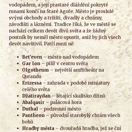
vodopádem, a její prastaré dláždění pokryté
runami končí na Staré Agoře. Město je proslulé
svými obchody a tržišti, divadly a chrámy,
závodišti a lázněmi. Tradice říká, že ve městě se
nachází celkem devět divů světa a že žádný
poutník by neměl město opustit, aniž by jich všech
devět navštivil. Patří mezi ně:
Bet’even
– město nad vodopádem
Gar Ion
– pilíř v centru světa
Olgotheum
– největší amfitheátr na
Qurandu
Ertzessa
– zahrada v podobě miniatury
celého světa
Džatiraydan
– létající skalisko džinů
Abalqasir
– palácová hora
Duthal
– podzemní město
Pantheon
– původní starobylý chrám všech
bohů
Hradby města
– dvouřadá hradba, jež se ční