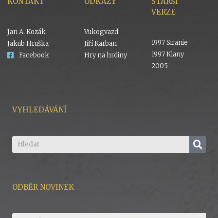
KONTAKT
ODKAZY
STARŠÍ
VERZE
Jan A. Kozák
Vukogvazd
1997 Siranie
Jakub Hruška
Jiří Karban
1997 Klany
Facebook
Hry na hrdiny
2005
VYHLEDÁVÁNÍ
ODBĚR NOVINEK