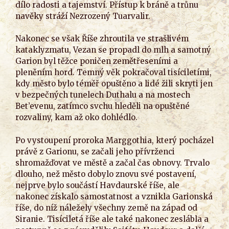
dílo radosti a tajemství. Přístup k bráně a trůnu
navěky stráží Nezrozený Tuarvalir.
Nakonec se však Říše zhroutila ve strašlivém
kataklyzmatu, Vezan se propadl do mlh a samotný
Garion byl těžce poničen zemětřeseními a
pleněním hord. Temný věk pokračoval tisíciletími,
kdy město bylo téměř opuštěno a lidé žili skryti jen
v bezpečných tunelech Duthalu a na mostech
Bet’evenu, zatímco svchu hleděli na opuštěné
rozvaliny, kam až oko dohlédlo.
Po vystoupení proroka Marggothia, který pocházel
právě z Garionu, se začali jeho přívrženci
shromažďovat ve městě a začal čas obnovy. Trvalo
dlouho, než město dobylo znovu své postavení,
nejprve bylo součástí Havdaurské říše, ale
nakonec získalo samostatnost a vznikla Garionská
říše, do níž náležely všechny země na západ od
Siranie. Tisíciletá říše ale také nakonec zeslábla a