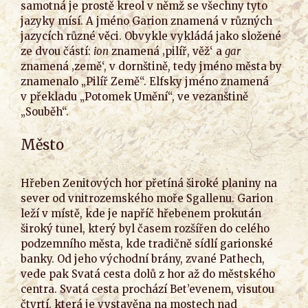
samotná je prostě kreol v němž se všechny tyto
jazyky mísí. A jméno Garion znamená v různých
jazycích různé věci. Obvykle vykládá jako složené
ze dvou částí:
ion
znamená ‚pilíř, věž‘ a
gar
znamená ‚země‘, v dornštině, tedy jméno města by
znamenalo „Pilíř Země“. Elfsky jméno znamená
v překladu „Potomek Umění“, ve vezanštině
„Souběh“.
Město
Hřeben Zenitových hor přetíná široké planiny na
sever od vnitrozemského moře Sgallenu. Garion
leží v místě, kde je napříč hřebenem prokután
široký tunel, který byl časem rozšířen do celého
podzemního města, kde tradičně sídlí garionské
banky. Od jeho východní brány, zvané Pathech,
vede pak Svatá cesta dolů z hor až do městského
centra. Svatá cesta prochází Bet’evenem, visutou
čtvrtí, která je vystavěna na mostech nad