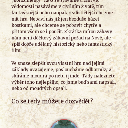
„konzumenty“ RPG se stáváme a čím víc
vědomostí nasáváme v civilním životě, tím
fantasknější nebo naopak realističtější chceme
mít hru. Nebaví nás již jen bezduše házet
kostkami, ale chceme se pobavit chytře a
přitom všem se i poučit. Zkrátka mírou zábavy
nám není déčkový zábavní pořad na Nově, ale
spíš dobře udělaný historický nebo fantastický
film.
Ve snaze zlepšit svou vlastní hru nad jejími
základy uvažujeme, posloucháme odborníky a
sbíráme moudra po netu i jinde. Tady naleznete
výběr toho nejlepšího, co jsme buď sami napsali,
nebo od moudrých opsali.
Co se tedy můžete dozvědět?