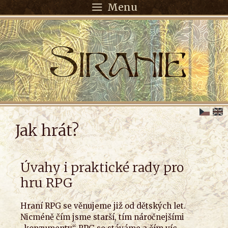
Menu
Jak hrát?
Úvahy i praktické rady pro
hru RPG
Hraní RPG se věnujeme již od dětských let.
Nicméně čím jsme starší, tím náročnejšími