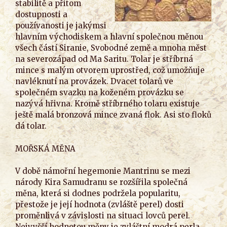
stabilitě a přitom
dostupnosti a
používanosti je jakýmsi
hlavním východiskem a hlavní společnou měnou
všech částí Siranie, Svobodné země a mnoha měst
na severozápad od Ma Saritu. Tolar je stříbrná
mince s malým otvorem uprostřed, což umožňuje
navléknutí na provázek. Dvacet tolarů ve
společném svazku na koženém provázku se
nazývá hřivna. Kromě stříbrného tolaru existuje
ještě malá bronzová mince zvaná flok. Asi sto floků
dá tolar.
MOŘSKÁ MĚNA
V době námořní hegemonie Mantrinu se mezi
národy Kira Samudranu se rozšířila společná
měna, která si dodnes podržela popularitu,
přestože je její hodnota (zvláště perel) dosti
proměnlivá v závislosti na situaci lovců perel.
Nejvyšší hodnotou měny je zvláštní modrá perla,