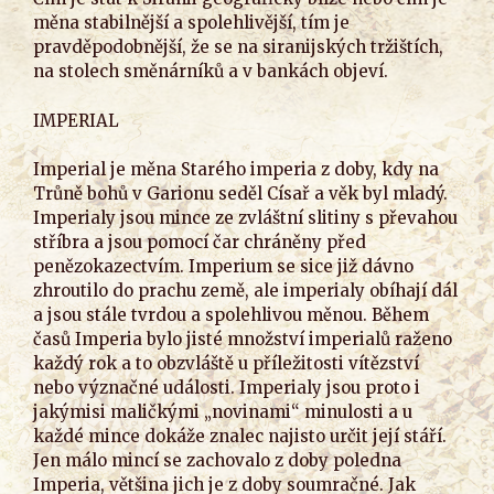
měna stabilnější a spolehlivější, tím je
pravděpodobnější, že se na siranijských tržištích,
na stolech směnárníků a v bankách objeví.
IMPERIAL
Imperial je měna Starého imperia z doby, kdy na
Trůně bohů v Garionu seděl Císař a věk byl mladý.
Imperialy jsou mince ze zvláštní slitiny s převahou
stříbra a jsou pomocí čar chráněny před
penězokazectvím. Imperium se sice již dávno
zhroutilo do prachu země, ale imperialy obíhají dál
a jsou stále tvrdou a spolehlivou měnou. Během
časů Imperia bylo jisté množství imperialů raženo
každý rok a to obzvláště u příležitosti vítězství
nebo význačné události. Imperialy jsou proto i
jakýmisi maličkými „novinami“ minulosti a u
každé mince dokáže znalec najisto určit její stáří.
Jen málo mincí se zachovalo z doby poledna
Imperia, většina jich je z doby soumračné. Jak