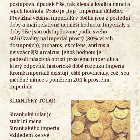
postupoval úpadek říše, tak klesala kvalita mincí a
jejich hodnota. Proto je „typ“ imperialu důležitý.
Převážná většina imperialů v oběhu jsou z poslední
doby a mají relativně nejnižší hodnotu. Imperialy z
doby říše jsou odstupňované podle svého
stáří/kvality na imperial prostý (80% všech
dostupných), probatus, excelens, anticus a
nejvzácnější arcaicus, jehož hodnota je
padesátinásobná oproti prostému imperialu a
který odpovídá historické době rozpuku Imperia.
Kromě imperialů existují ještě provincialy, což jsou
měděné mince s poměrem 20:1 k prostému
imperialu.
SIRANIJSKÝ TOLAR
Siranijský tolar je
stabilní měna
Siranijského imperia.
Vzhledem ke své