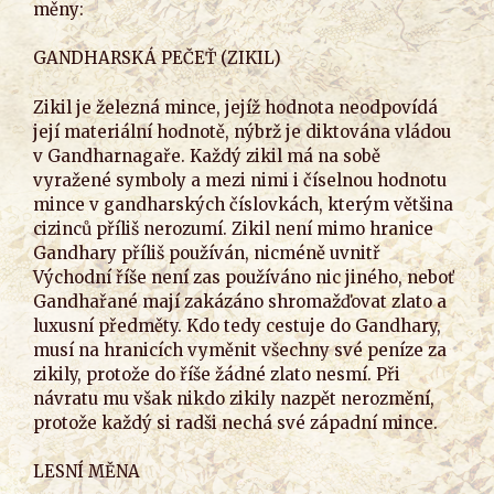
měny:
GANDHARSKÁ PEČEŤ (ZIKIL)
Zikil je železná mince, jejíž hodnota neodpovídá
její materiální hodnotě, nýbrž je diktována vládou
v Gandharnagaře. Každý zikil má na sobě
vyražené symboly a mezi nimi i číselnou hodnotu
mince v gandharských číslovkách, kterým většina
cizinců příliš nerozumí. Zikil není mimo hranice
Gandhary příliš používán, nicméně uvnitř
Východní říše není zas používáno nic jiného, neboť
Gandhařané mají zakázáno shromažďovat zlato a
luxusní předměty. Kdo tedy cestuje do Gandhary,
musí na hranicích vyměnit všechny své peníze za
zikily, protože do říše žádné zlato nesmí. Při
návratu mu však nikdo zikily nazpět nerozmění,
protože každý si radši nechá své západní mince.
LESNÍ MĚNA