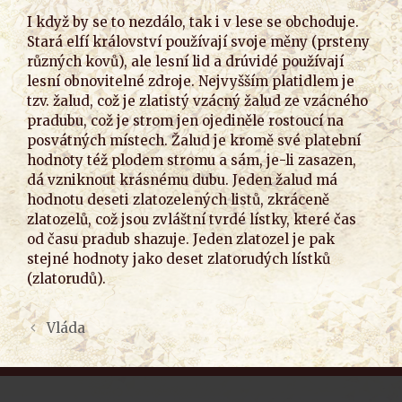
I když by se to nezdálo, tak i v lese se obchoduje.
Stará elfí království používají svoje měny (prsteny
různých kovů), ale lesní lid a drúvidé používají
lesní obnovitelné zdroje. Nejvyšším platidlem je
tzv. žalud, což je zlatistý vzácný žalud ze vzácného
pradubu, což je strom jen ojediněle rostoucí na
posvátných místech. Žalud je kromě své platební
hodnoty též plodem stromu a sám, je-li zasazen,
dá vzniknout krásnému dubu. Jeden žalud má
hodnotu deseti zlatozelených listů, zkráceně
zlatozelů, což jsou zvláštní tvrdé lístky, které čas
od času pradub shazuje. Jeden zlatozel je pak
stejné hodnoty jako deset zlatorudých lístků
(zlatorudů).
Vláda