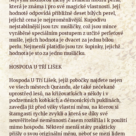
která je známa i pro své magické vlastnosti. Její
hodnotě odpovídá přibližně deset bílých perel,
jejichž cena je nejproměnlivější. Kupodivu
nejstabilnější jsou tzv. mušličky, což jsou mince
vyráběné speciálním postupem z určité perleťové
mušle, jejich hodnota je dvacet za jednu bílou
perlu. Nejmenší platidlo jsou tzv. šupinky, jejichž
hodnota je sto za jednu mušličku.
HOSPODA U TŘÍ LIŠEK
Hospoda U Tří Lišek, jejíž pobočky najdete nejen
ve všech městech Qurandu, ale také nečekaně
uprostřed lesů, na křižovatkách a někdy i v
podzemních kobkách a démonických puklinách,
zavedla již před věky vlastní měnu, na kterou si
štamgasti rychle zvykli a která se díky své
neuvěřitelné neměnnosti časem rozšířila i k použití
mimo hospodu. Některé menší státy prakticky
přišly o svou originální měnu, neboť se mezi lidem