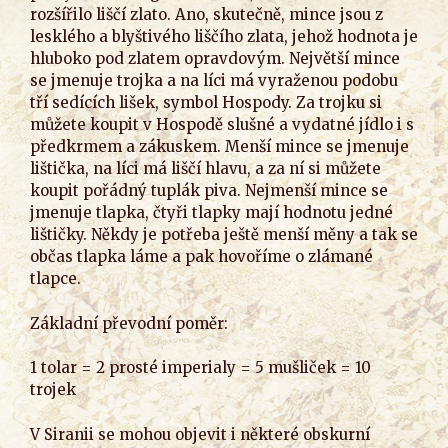
rozšířilo liščí zlato. Ano, skutečně, mince jsou z
lesklého a blyštivého liščího zlata, jehož hodnota je
hluboko pod zlatem opravdovým. Největší mince
se jmenuje trojka a na líci má vyraženou podobu
tří sedících lišek, symbol Hospody. Za trojku si
můžete koupit v Hospodě slušné a vydatné jídlo i s
předkrmem a zákuskem. Menší mince se jmenuje
lištička, na líci má liščí hlavu, a za ní si můžete
koupit pořádný tuplák piva. Nejmenší mince se
jmenuje tlapka, čtyři tlapky mají hodnotu jedné
lištičky. Někdy je potřeba ještě menší měny a tak se
občas tlapka láme a pak hovoříme o zlámané
tlapce.
Základní převodní poměr:
1 tolar = 2 prosté imperialy = 5 mušliček = 10
trojek
V Siranii se mohou objevit i některé obskurní