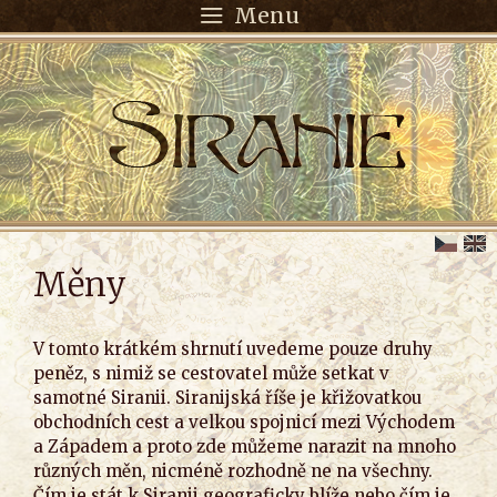
Menu
Měny
V tomto krátkém shrnutí uvedeme pouze druhy
peněz, s nimiž se cestovatel může setkat v
samotné Siranii. Siranijská říše je křižovatkou
obchodních cest a velkou spojnicí mezi Východem
a Západem a proto zde můžeme narazit na mnoho
různých měn, nicméně rozhodně ne na všechny.
Čím je stát k Siranii geograficky blíže nebo čím je