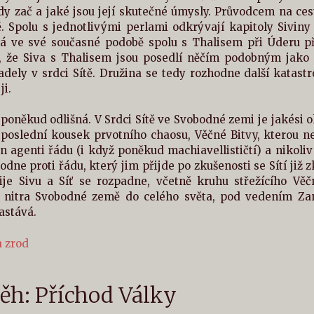
y zač a jaké jsou její skutečné úmysly. Průvodcem na cest
 Spolu s jednotlivými perlami odkrývají kapitoly Siviny m
ná ve své současné podobě spolu s Thalisem při Úderu před
, že Siva s Thalisem jsou posedlí něčím podobným jako Fi
adely v srdci Sítě. Družina se tedy rozhodne další katastr
ji.
 poněkud odlišná. V Srdci Sítě ve Svobodné zemi je jakési o
 poslední kousek prvotního chaosu, Věčné Bitvy, kterou n
en agenti řádu (i když poněkud machiavellističtí) a nikoliv
dne proti řádu, který jim přijde po zkušenosti se Sítí ji
ije Sivu a Síť se rozpadne, včetně kruhu střežícího Vě
 nitra Svobodné země do celého světa, pod vedením Zan
astává.
a zrod
běh: Příchod Války