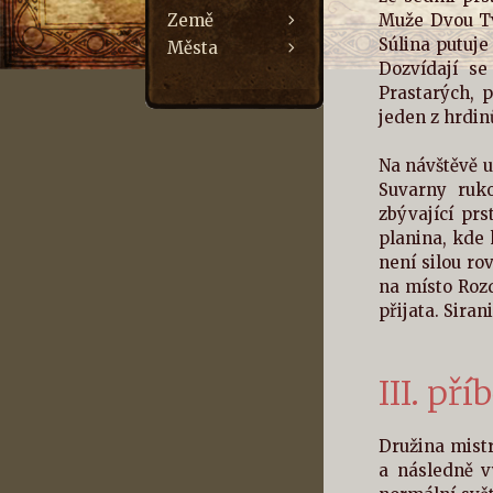
Země
Muže Dvou Tv
Súlina putuje
Města
Dozvídají s
Prastarých, 
jeden z hrdin
Na návštěvě 
Suvarny ruk
zbývající prs
planina, kde 
není silou ro
na místo Rozd
přijata. Sira
III. př
Družina mistr
a následně v