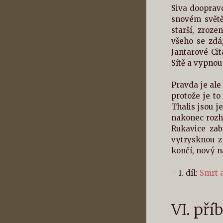
Siva doopravd
snovém světě.
starší, zroze
všeho se zdá
Jantarové Cit
Sítě a vypnou 
Pravda je ale
protože je to
Thalis jsou j
nakonec rozho
Rukavice zab
vytrysknou z
končí, nový n
– I. díl:
Smrt 
VI. pří