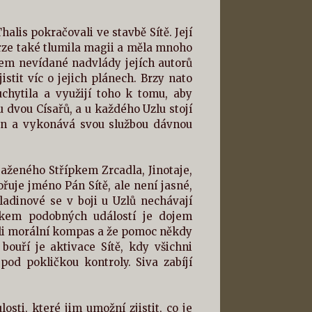
lis pokračovali ve stavbě Sítě. Její
rze také tlumila magii a měla mnoho
dkem nevídané nadvlády jejích autorů
stit víc o jejich plánech. Brzy nato
chytila a využijí toho k tomu, aby
u dvou Císařů, a u každého Uzlu stojí
zan a vykonává svou službou dávnou
aženého Střípkem Zrcadla, Jinotaje,
řuje jméno Pán Sítě, ale není jasné,
adinové se v boji u Uzlů nechávají
edkem podobných událostí je dojem
tili morální kompas a že pomoc někdy
ouří je aktivace Sítě, kdy všichni
pod pokličkou kontroly. Siva zabíjí
ti, které jim umožní zjistit, co je