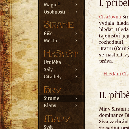
I. příb
Magie
Osobnosti
Císařovna
Sir
vydala hleda
hledat Hleda
Říše
tajemství je
Města
rozhodnutí –
Bratru (Černé
se nastolit v
práva.
Urulóka
Sály
–
Hledání Cí
Citadely
II. pří
Siranie
Klany
Mír v Siranii
dominance Bíl
Siva zachráni
Svět
ze sedmi prs