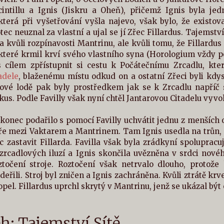
cintillu a Ignis (Jiskru a Oheň), přičemž Ignis byla jed
která při vyšetřování vyšla najevo, však bylo, že existoval
tec neuznal za vlastní a ujal se jí Zřec Fillardus. Tajemství
 kvůli rozpínavosti Mantrinu, ale kvůli tomu, že Fillard
 které krmil krví svého vlastního syna (Horologium vždy 
 s cílem zpřístupnit si cestu k Počátečnímu Zrcadlu, kt
adele
, blaženému místu odkud on a ostatní Zřeci byli kdy
lové lodě pak byly prostředkem jak se k Zrcadlu napříč s
us. Podle Favilly však nyní chtěl Jantarovou Citadelu vyvo
konec podařilo s pomocí Favilly uchvátit jednu z menších oc
e mezi Vaktarem a Mantrinem. Tam Ignis usedla na trůn, p
c zastavit Fillarda. Favilla však byla zrádkyní spolupracuj
zrcadlových iluzí a Ignis skončila uvězněna v srdci novéh
ztočení stroje. Roztočení však netrvalo dlouho, protož
řili. Stroj byl zničen a Ignis zachráněna. Kvůli ztrátě krve
Popel. Fillardus uprchl skrytý v Mantrinu, jenž se ukázal být 
ěh: Tajemství Sítě