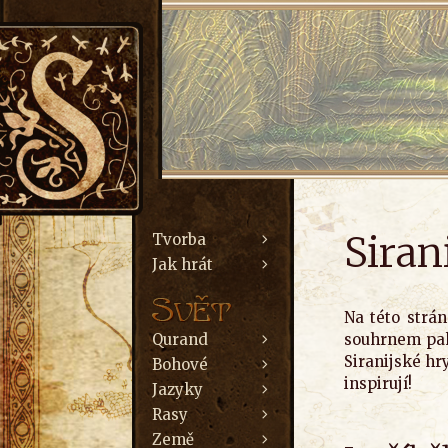
Siran
Tvorba
Jak hrát
Na této strá
Qurand
souhrnem pak 
Siranijské hr
Bohové
inspirují!
Jazyky
Rasy
Země