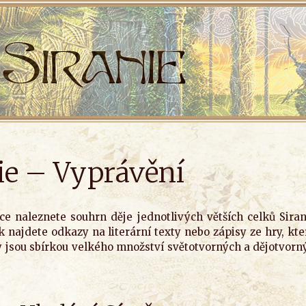
ie – Vyprávění
nce naleznete souhrn děje jednotlivých větších celků Sir
najdete odkazy na literární texty nebo zápisy ze hry, kte
y jsou sbírkou velkého množství světotvorných a dějotvorn