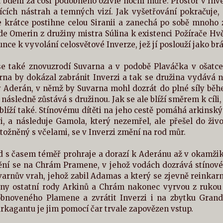
 bdění za cosi podobného oživlé noční můře. Prostor v Inv
tících nástrah a temných vizí. Jak vyšetřování pokračuje
 krátce postihne celou Siranii a zanechá po sobě mnoho z
e Omerin z družiny mistra Súlina k existenci Požírače Hvěz
unce k vyvolání celosvětové Inverze, jež jí poslouží jako b
se také znovuzrodí Suvarna a v podobě Plaváčka v ošatce 
rna by dokázal zabránit Inverzi a tak se družina vydává 
ý Aderán, v němž by Suvarna mohl dozrát do plné síly běh
následně zůstává s družinou. Jak se ale blíží směrem k cíli, z
blíží také. Stínovému dítěti na jeho cestě pomáhá arkinský 
i, a následuje Gamola, který nezemřel, ale přešel do živo
tožněný s včelami, se v Inverzi změní na rod můr.
d s časem téměř prohraje a dorazí k Aderánu až v okamž
ní se na Chrám Pramene, v jehož vodách dozrává stínové d
arnův vrah, jehož zabil Adamas a který se zjevně reinkarn
hny ostatní rody Arkinů a Chrám nakonec vyrvou z rukou
obnoveného Plamene a zvrátit Inverzi i na zbytku Grand
Arkagantu je jim pomocí čar trvale zapovězen vstup.