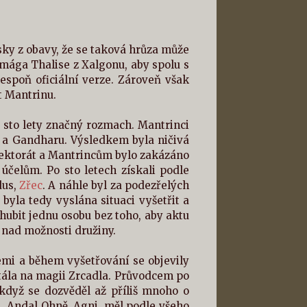
sky z obavy, že se taková hrůza může
mága Thalise z Xalgonu, aby spolu s
lespoň oficiální verze. Zároveň však
át Mantrinu.
 sto lety značný rozmach. Mantrinci
ii a Gandharu. Výsledkem byla ničivá
tektorát a Mantrincům bylo zakázáno
čelům. Po sto letech získali podle
dus,
Zřec
. A náhle byl za podezřelých
byla tedy vyslána situaci vyšetřit a
hubit jednu osobu bez toho, aby aktu
e nad možnosti družiny.
emi a během vyšetřování se objevily
tála na magii Zrcadla. Průvodcem po
když se dozvěděl až příliš mnoho o
e. Andal Ohně, Agni, měl podle všeho