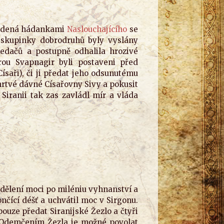
vedená hádankami
Naslouchajícího
se
 skupinky dobrodruhů byly vyslány
edačů a postupně odhalila hrozivé
rou Svapnagir byli postaveni před
aři), či ji předat jeho odsunutému
mrtvé dávné Císařovny Sivy a pokusit
Siranii tak zas zavládl mír a vláda
 dělení moci po miléniu vyhnanství a
nčící déšť a uchvátil moc v Sirgonu.
pouze předat Siranijské Žezlo a čtyři
. Odemčením Žezla je možné povolat