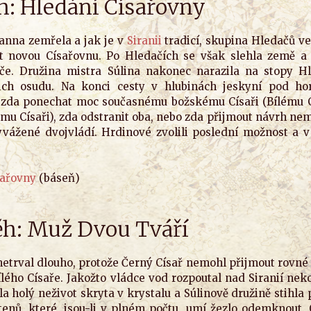
ěh: Hledání Císařovny
anna zemřela a jak je v
Siranii
tradicí, skupina Hledačů 
t novou Císařovnu. Po Hledačích se však slehla země a
če. Družina mistra Súlina nakonec narazila na stopy Hl
jich osudu. Na konci cesty v hlubinách jeskyní pod ho
 zda ponechat moc současnému božskému Císaři (Bílému Cís
mu Císaři), zda odstranit oba, nebo zda přijmout návrh ne
yvážené dvojvládí. Hrdinové zvolili poslední možnost a v 
sařovny
(báseň)
běh: Muž Dvou Tváří
 netrval dlouho, protože Černý Císař nemohl přijmout rovné
ého Císaře. Jakožto vládce vod rozpoutal nad Siranií neko
la holý neživot skryta v krystalu a Súlinově družině stihla 
tenů, které, jsou-li v plném počtu, umí žezlo odemknout