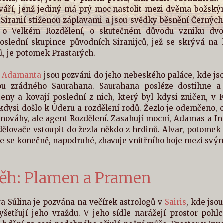
áří, jenž jediný má prý moc nastolit mezi dvěma božským
 Siranií stiženou záplavami a jsou svědky běsnění Černýc
e o Velkém Rozdělení, o skutečném důvodu vzniku dvou
poslední skupince původních Siranijců, jež se skrývá na
ů, je potomek Prastarých.
u
Adamanta
jsou pozváni do jeho nebeského paláce, kde js
ou zrádného Saurahana. Saurahana posléze dostihne a
teny a kovají poslední z nich, který byl kdysi zničen, v 
kdysi došlo k Úderu a rozdělení rodů. Žezlo je odemčeno, 
vnováhy, ale agent Rozdělení. Zasahují mocní, Adamas a In
ělovače vstoupit do žezla někdo z hrdinů. Alvar, potomek P
nie se konečně, napodruhé, zbavuje vnitřního boje mezi svý
íběh: Plamen a Pramen
a Súlina je pozvána na večírek astrologů v
Sairis
, kde jso
yšetřují jeho vraždu. V jeho sídle narážejí prostor pohl