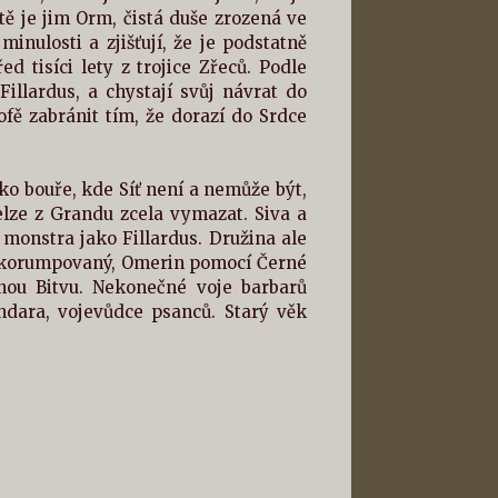
ě je jim Orm, čistá duše zrozená ve
inulosti a zjišťují, že je podstatně
 tisíci lety z trojice Zřeců. Podle
llardus, a chystají svůj návrat do
ofě zabránit tím, že dorazí do Srdce
ko bouře, kde Síť není a nemůže být,
elze z Grandu zcela vymazat. Siva a
 monstra jako Fillardus. Družina ale
ž zkorumpovaný, Omerin pomocí Černé
čnou Bitvu. Nekonečné voje barbarů
dara, vojevůdce psanců. Starý věk