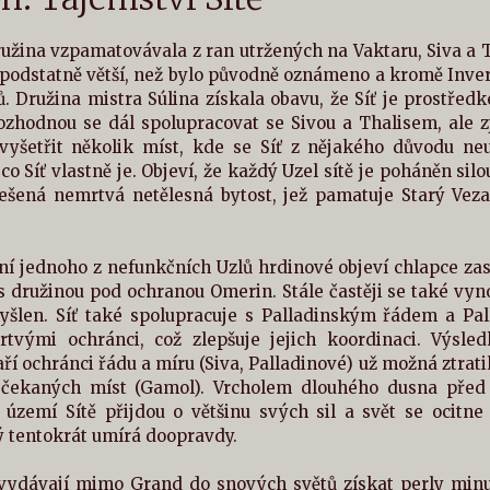
užina vzpamatovávala z ran utržených na Vaktaru, Siva a Tha
 podstatně větší, než bylo původně oznámeno a kromě Inve
ů. Družina mistra Súlina získala obavu, že Síť je prostře
zhodnou se dál spolupracovat se Sivou a Thalisem, ale zji
 vyšetřit několik míst, kde se Síť z nějakého důvodu neu
co Síť vlastně je. Objeví, že každý Uzel sítě je poháněn silo
nešená nemrtvá netělesná bytost, jež pamatuje Starý Ve
ní jednoho z nefunkčních Uzlů hrdinové objeví chlapce zas
s družinou pod ochranou Omerin. Stále častěji se také vyno
yšlen. Síť také spolupracuje s Palladinským řádem a Pall
tvými ochránci, což zlepšuje jejich koordinaci. Výsl
taří ochránci řádu a míru (Siva, Palladinové) už možná ztra
ečekaných míst (Gamol). Vrcholem dlouhého dusna před b
území Sítě přijdou o většinu svých sil a svět se ocitne 
ý tentokrát umírá doopravdy.
ydávají mimo Grand do snových světů získat perly minulos