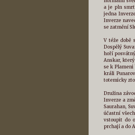
normální svět
a je pln smr
jedna Inverze
Inverze naved
se zatmění Sl
V téže době 
Dospělý Suva
hoří posvátn
Anskar, který 
se k Plameni 
králi Punarov
totemicky zto
Družina závo
Inverze a změ
Saurahan, Suv
účastní všec
vstoupit do 
prchají a do 