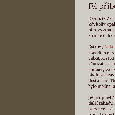
IV. pří
Okamžik Zatmě
kdykoliv opa
ním vyvinula 
Siranie čelí d
Ostrovy
Vakt
stavěli ocelo
válka, kterou
věnovat se j
smlouvy zas s
okolností zav
dostala od Th
bylo možné ja
Již při plavb
další záhady.
ostrovech se
třech tajemst