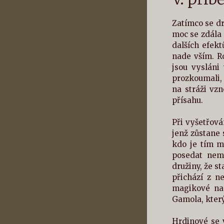
Zatímco se dr
moc se zdála
dalších efekt
nade vším. Ro
jsou vysláni
prozkoumali, 
na stráži vz
přísahu.
Při vyšetřová
jenž zůstane 
kdo je tím m
posedat nemr
družiny, že s
přichází z n
magikové na 
Gamola, kter
Hrdinové se v