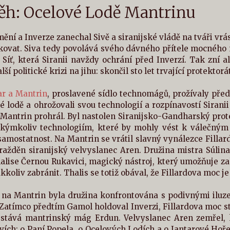
běh: Ocelové Lodě Mantrinu
ní a Inverze zanechal Sivě a siranijské vládě na tváři vrá
kovat. Siva tedy povolává svého dávného přítele mocného 
Síť, která Siranii navždy ochrání před Inverzí. Tak zní a
alší politické krizi na jihu: skončil sto let trvající protektor
ar a Mantrin
, proslavené sídlo technomágů, prožívaly před
vé lodě a ohrožovali svou technologií a rozpínavostí Siran
 Mantrin prohrál. Byl nastolen Siranijsko-Gandharský pro
akýmkoliv technologiím, které by mohly vést k válečným ú
amostatnost. Na Mantrin se vrátil slavný vynálezce Fillar
ražděn siranijský velvyslanec Aren. Družina mistra Súlina 
alise Černou Rukavici, magický nástroj, který umožňuje za
kkoliv zabránit. Thalis se totiž obával, že Fillardova moc j
ě na Mantrin byla družina konfrontována s podivnými iluz
 Zatímco předtím Gamol holdoval Inverzi, Fillardova moc s
 stává mantrinský mág Erdun. Velvyslanec Aren zemřel, 
vích: o Paní Popela, o Ocelových Lodích a o Jantarové Hoř