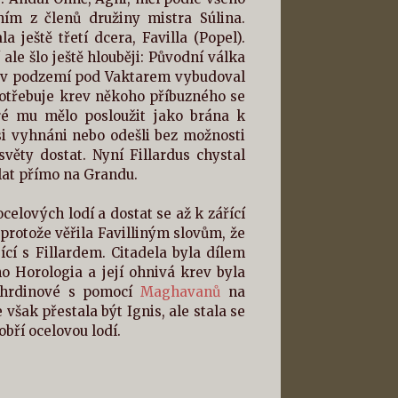
ním z členů družiny mistra Súlina.
a ještě třetí dcera, Favilla (Popel).
 ale šlo ještě hlouběji: Původní válka
us v podzemí pod Vaktarem vybudoval
potřebuje krev někoho příbuzného se
eré mu mělo posloužit jako brána k
si vyhnáni nebo odešli bez možnosti
věty dostat. Nyní Fillardus chystal
lat přímo na Grandu.
elových lodí a dostat se až k zářící
rotože věřila Favilliným slovům, že
ící s Fillardem. Citadela byla dílem
o Horologia a její ohnivá krev byla
e hrdinové s pomocí
Maghavanů
na
 však přestala být Ignis, ale stala se
obří ocelovou lodí.