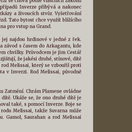
erzi se chová podle vlastních zákonů
, případů Inverze přibývá a nakonec
kázy a živoucích stvůr. Vyšetřování
d. Tato bytost chce využít blížícího
rána pro vstup na Grand.
jej najdou hrdinové v jedné z řek.
na závod s časem do Arkagantu, kde
em chvilky. Průvodcem je jim Cestář
jišťují, že jakési druhé, stínové, dítě
rod Melissai, který se vzbouřil proti
ta v Inverzi. Rod Melissai, původně
iku Zatmění. Chrám Plamene ovládne
ítě. Ukáže se, že ono druhé dítě je
oval také, s pomocí Inverze. Boje se
 rodu Melissai, takže Suvarna může
u. Gamol, Saurahan a rod Melissai