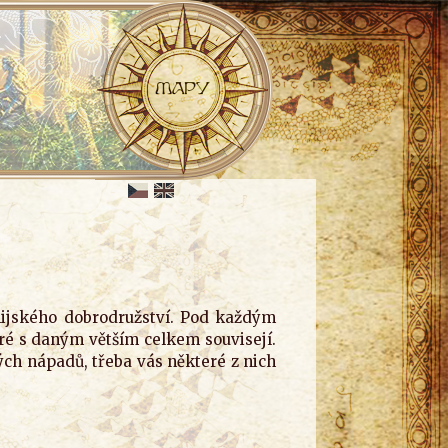
anijského dobrodružství. Pod každým
ré s daným větším celkem souvisejí.
ých nápadů, třeba vás některé z nich