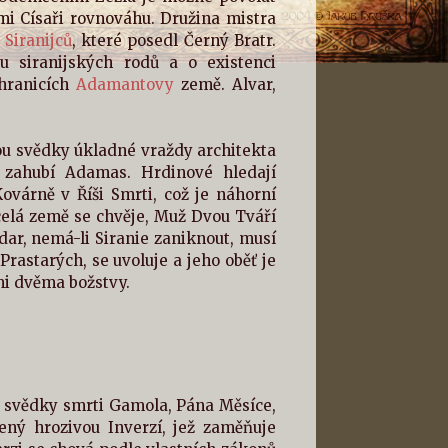
i Císaři rovnováhu. Družina mistra
h
Siranijců
, které posedl Černý Bratr.
 siranijských rodů a o existenci
 hranicích
Adamantovy
země. Alvar,
ou svědky úkladné vraždy architekta
 zahubí Adamas. Hrdinové hledají
Kovárně v Říši Smrti, což je náhorní
celá země se chvěje, Muž Dvou Tváří
dar, nemá-li Siranie zaniknout, musí
rastarých, se uvoluje a jeho oběť je
mi dvěma božstvy.
u svědky smrti Gamola, Pána Měsíce,
cený hrozivou Inverzí, jež zaměňuje