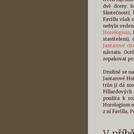
dvě dcery: S
Skutečností, 
Favillu však o
nebyla vedena
Horologium
,
stavitelem),
Jantarové cit
návratu. Oce
zopakovat pok
Družině se na
Jantarové Hoř
trůn jí dá mo
Fillardových 
použita k ro
Horologium ude
z ní Favilla, 
V. příb