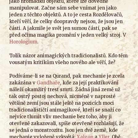
jako hromádku objektů, které lze dovedně
manipulovat. Začne sám sebe vnímat jen jako
jeden z těchto objektů. A to je cesta Rozdělovačů,
kteří věří, že celky doopravdy nejsou, že jsou jen
části. A jakmile je svět jen sumou částí, pak se
před očima magika promění v jeden velký stroj. V
Horologium
.
Tolik názor animagických tradicionalistů. Kdo těm
vousatým kritikům všeho nového ale věří, že?
Podíváme-li se na Qurand, pak mechanie je zcela
zakázána v
Gandhaře
, kde za její praktikování
náleží okamžitý trest smrti. Žádná jiná země už
tak ostrý postoj nechová, nicméně v naprosté
většině zemí jsou stále ještě na pozicích moci
tradicionalističtí animagikové, kteří se snaží co
nejvíce tlumit vliv mechanie bez toho, aby ji
otevřeně zakazovali, spíše otevřeně rozhlašují, že
se jedná o monstrozitu. Jsou jen dvě země, kde
mechanie vyloženě vzkvétá:
Xalgon
a
Yller
. Obě