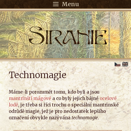
Menu
Technomagie
Máme-li porozumět tomu, kdo byli a jsou
mantrinští mágové
a co byly jejich bájné
ocelové
lodě
, je třeba si říci trochu o speciální mantrinské
odrůdě magie, jež je pro nedostatek lepšího
označení obvykle nazývána
technomagie
.