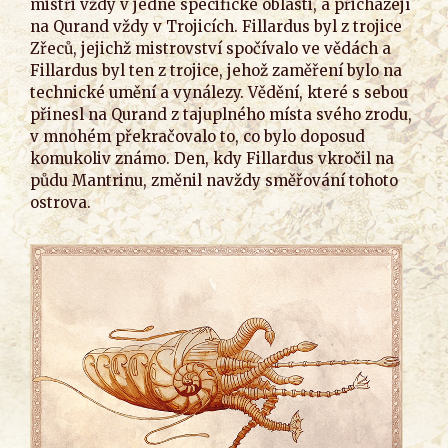
mistři vždy v jedné specifické oblasti, a přicházejí
na Qurand vždy v Trojicích. Fillardus byl z trojice
Zřeců, jejichž mistrovství spočívalo ve vědách a
Fillardus byl ten z trojice, jehož zaměření bylo na
technické umění a vynálezy. Vědění, které s sebou
přinesl na Qurand z tajuplného místa svého zrodu,
v mnohém překračovalo to, co bylo doposud
komukoliv známo. Den, kdy Fillardus vkročil na
půdu Mantrinu, změnil navždy směřování tohoto
ostrova.