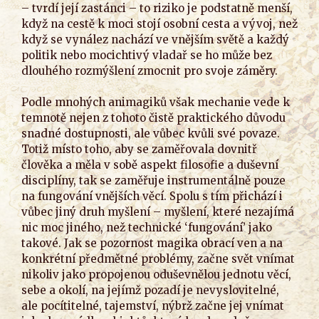
– tvrdí její zastánci – to riziko je podstatně menší,
když na cestě k moci stojí osobní cesta a vývoj, než
když se vynález nachází ve vnějším světě a každý
politik nebo mocichtivý vladař se ho může bez
dlouhého rozmýšlení zmocnit pro svoje záměry.
Podle mnohých animagiků však mechanie vede k
temnotě nejen z tohoto čistě praktického důvodu
snadné dostupnosti, ale vůbec kvůli své povaze.
Totiž místo toho, aby se zaměřovala dovnitř
člověka a měla v sobě aspekt filosofie a duševní
disciplíny, tak se zaměřuje instrumentálně pouze
na fungování vnějších věcí. Spolu s tím přichází i
vůbec jiný druh myšlení – myšlení, které nezajímá
nic moc jiného, než technické ‘fungování’ jako
takové. Jak se pozornost magika obrací ven a na
konkrétní předmětné problémy, začne svět vnímat
nikoliv jako propojenou oduševnělou jednotu věcí,
sebe a okolí, na jejímž pozadí je nevyslovitelné,
ale pocítitelné, tajemství, nýbrž začne jej vnímat