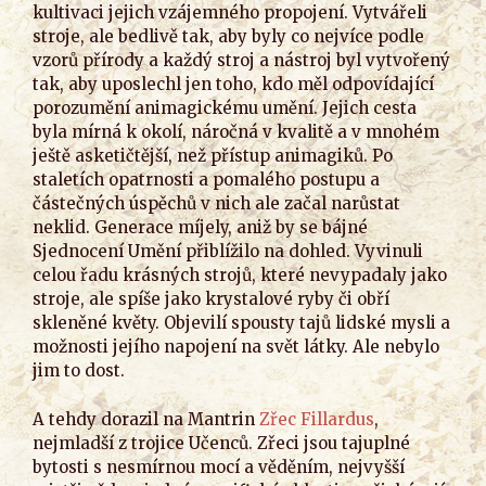
kultivaci jejich vzájemného propojení. Vytvářeli
stroje, ale bedlivě tak, aby byly co nejvíce podle
vzorů přírody a každý stroj a nástroj byl vytvořený
tak, aby uposlechl jen toho, kdo měl odpovídající
porozumění animagickému umění. Jejich cesta
byla mírná k okolí, náročná v kvalitě a v mnohém
ještě asketičtější, než přístup animagiků. Po
staletích opatrnosti a pomalého postupu a
částečných úspěchů v nich ale začal narůstat
neklid. Generace míjely, aniž by se bájné
Sjednocení Umění přiblížilo na dohled. Vyvinuli
celou řadu krásných strojů, které nevypadaly jako
stroje, ale spíše jako krystalové ryby či obří
skleněné květy. Objevilí spousty tajů lidské mysli a
možnosti jejího napojení na svět látky. Ale nebylo
jim to dost.
A tehdy dorazil na Mantrin
Zřec Fillardus
,
nejmladší z trojice Učenců. Zřeci jsou tajuplné
bytosti s nesmírnou mocí a věděním, nejvyšší