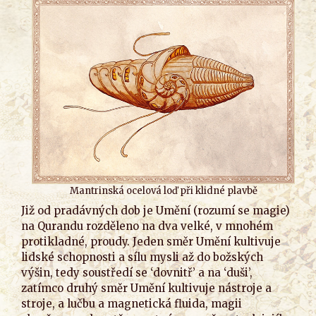
Mantrinská ocelová loď při klidné plavbě
Již od pradávných dob je Umění (rozumí se magie)
na Qurandu rozděleno na dva velké, v mnohém
protikladné, proudy. Jeden směr Umění kultivuje
lidské schopnosti a sílu mysli až do božských
výšin, tedy soustředí se ‘dovnitř’ a na ‘duši’,
zatímco druhý směr Umění kultivuje nástroje a
stroje, a lučbu a magnetická fluida, magii