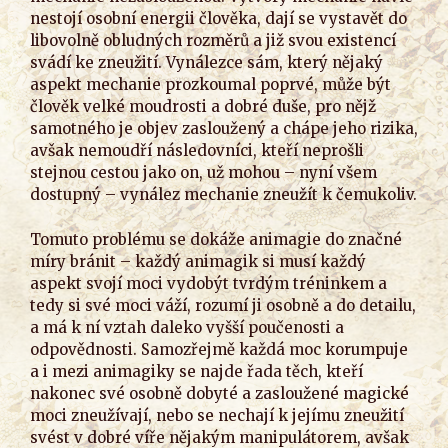
nestojí osobní energii člověka, dají se vystavět do
libovolně obludných rozměrů a již svou existencí
svádí ke zneužití. Vynálezce sám, který nějaký
aspekt mechanie prozkoumal poprvé, může být
člověk velké moudrosti a dobré duše, pro nějž
samotného je objev zasloužený a chápe jeho rizika,
avšak nemoudří následovníci, kteří neprošli
stejnou cestou jako on, už mohou – nyní všem
dostupný – vynález mechanie zneužít k čemukoliv.
Tomuto problému se dokáže animagie do značné
míry bránit – každý animagik si musí každý
aspekt svojí moci vydobýt tvrdým tréninkem a
tedy si své moci váží, rozumí ji osobně a do detailu,
a má k ní vztah daleko vyšší poučenosti a
odpovědnosti. Samozřejmě každá moc korumpuje
a i mezi animagiky se najde řada těch, kteří
nakonec své osobně dobyté a zasloužené magické
moci zneužívají, nebo se nechají k jejímu zneužití
svést v dobré víře nějakým manipulátorem, avšak