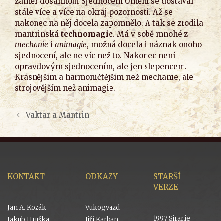
záměr dosáhnout Sjednocení Umění se dostával
stále více a více na okraj pozornosti. Až se
nakonec na něj docela zapomnělo. A tak se zrodila
mantrinská
technomagie
. Má v sobě mnohé z
mechanie
i
animagie
, možná docela i náznak onoho
sjednocení, ale ne víc než to. Nakonec není
opravdovým sjednocením, ale jen slepencem.
Krásnějším a harmoničtějším než mechanie, ale
strojovějším než animagie.
Vaktar a Mantrin
KONTAKT
ODKAZY
STARŠÍ
VERZE
Jan A. Kozák
Vukogvazd
1997 Siranie
Jakub Hruška
Jiří Karban