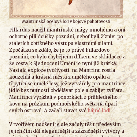
Mantrinská ocelová loď v bojové pohotovosti
Fillardus naučil mantrinské mágy mnohému a oni
ochotně pili doušky poznání, neboť byli žíznivi po
staletích obtížného výstupu vlastními silami.
Zpočátku se zdálo, že je to právě Fillardovo
poznání, co bylo chybějícím dílkem ve skládačce a
že cesta k Sjednocení Umění je nyní již krátká.
Nastala exploze tvořivosti, na Mantrinu rostla
kouzelná a krásná města z umělého opálu a
třpytící se umělé lesy, jež vytvářely pro mantrince
jídlo bez nutnosti obdělávat pole a zabíjet zvířata.
Mantrinci vyráželi v ponorkách z průhledného
kovu na průzkum podmořského světa na úpatí
svých ostrovů. A začali stavět své
bájné lodi
.
V tvořivém nadšení je ale začaly těšit především
jejich čím dál elegantnější a zázračnější výtvory a