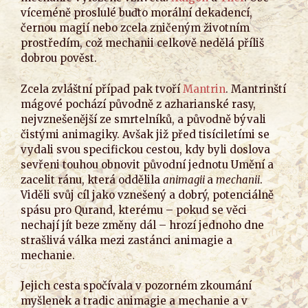
víceméně proslulé buďto morální dekadencí,
černou magií nebo zcela zničeným životním
prostředím, což mechanii celkově nedělá příliš
dobrou pověst.
Zcela zvláštní případ pak tvoří
Mantrin
. Mantrinští
mágové pochází původně z azharianské rasy,
nejvznešenější ze smrtelníků, a původně bývali
čistými animagiky. Avšak již před tisíciletími se
vydali svou specifickou cestou, kdy byli doslova
sevřeni touhou obnovit původní jednotu Umění a
zacelit ránu, která oddělila
animagii
a
mechanii
.
Viděli svůj cíl jako vznešený a dobrý, potenciálně
spásu pro Qurand, kterému – pokud se věci
nechají jít beze změny dál – hrozí jednoho dne
strašlivá válka mezi zastánci animagie a
mechanie.
Jejich cesta spočívala v pozorném zkoumání
myšlenek a tradic animagie a mechanie a v