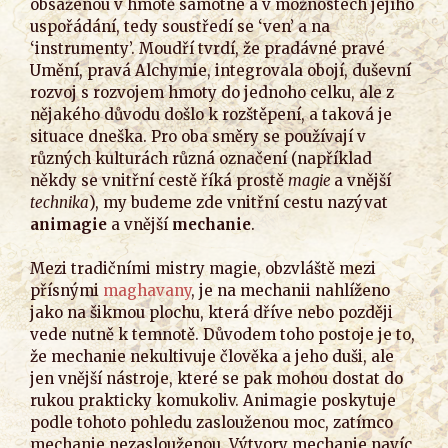
obsaženou v hmotě samotné a v možnostech jejího
uspořádání, tedy soustředí se ‘ven’ a na
‘instrumenty’. Moudří tvrdí, že pradávné pravé
Umění, pravá Alchymie, integrovala obojí, duševní
rozvoj s rozvojem hmoty do jednoho celku, ale z
nějakého důvodu došlo k rozštěpení, a taková je
situace dneška. Pro oba směry se používají v
různých kulturách různá označení (například
někdy se vnitřní cestě říká prostě
magie
a vnější
technika
), my budeme zde vnitřní cestu nazývat
animagie
a vnější
mechanie
.
Mezi tradičními mistry magie, obzvláště mezi
přísnými
maghavany
, je na mechanii nahlíženo
jako na šikmou plochu, která dříve nebo později
vede nutně k temnotě. Důvodem toho postoje je to,
že mechanie nekultivuje člověka a jeho duši, ale
jen vnější nástroje, které se pak mohou dostat do
rukou prakticky komukoliv. Animagie poskytuje
podle tohoto pohledu zaslouženou moc, zatímco
mechanie nezaslouženou. Výtvory mechanie navíc