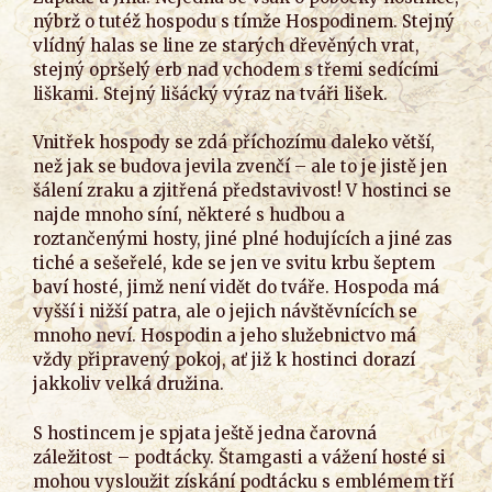
nýbrž o tutéž hospodu s tímže Hospodinem. Stejný
vlídný halas se line ze starých dřevěných vrat,
stejný opršelý erb nad vchodem s třemi sedícími
liškami. Stejný lišácký výraz na tváři lišek.
Vnitřek hospody se zdá příchozímu daleko větší,
než jak se budova jevila zvenčí – ale to je jistě jen
šálení zraku a zjitřená představivost! V hostinci se
najde mnoho síní, některé s hudbou a
roztančenými hosty, jiné plné hodujících a jiné zas
tiché a sešeřelé, kde se jen ve svitu krbu šeptem
baví hosté, jimž není vidět do tváře. Hospoda má
vyšší i nižší patra, ale o jejich návštěvnících se
mnoho neví. Hospodin a jeho služebnictvo má
vždy připravený pokoj, ať již k hostinci dorazí
jakkoliv velká družina.
S hostincem je spjata ještě jedna čarovná
záležitost – podtácky. Štamgasti a vážení hosté si
mohou vysloužit získání podtácku s emblémem tří