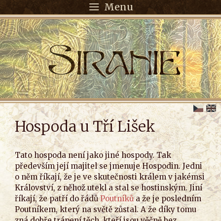
Menu
Hospoda u Tří Lišek
Tato hospoda není jako jiné hospody. Tak
především její majitel se jmenuje Hospodin. Jedni
o něm říkají, že je ve skutečnosti králem v jakémsi
Království, z něhož utekl a stal se hostinským. Jiní
říkají, že patří do řádů
Poutníků
a že je posledním
Poutníkem, který na světě zůstal. A že díky tomu
zná dobře trápení těch, kteří jsou věčně bez