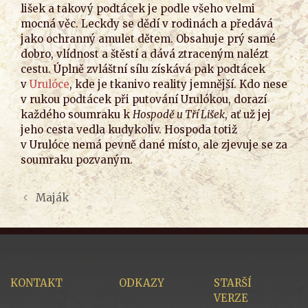
lišek a takový podtácek je podle všeho velmi
mocná věc. Leckdy se dědí v rodinách a předává
jako ochranný amulet dětem. Obsahuje prý samé
dobro, vlídnost a štěstí a dává ztraceným nalézt
cestu. Úplně zvláštní sílu získává pak podtácek
v
Urulóce
, kde je tkanivo reality jemnější. Kdo nese
v rukou podtácek při putování Urulókou, dorazí
každého soumraku k
Hospodě u Tří Lišek
, ať už jej
jeho cesta vedla kudykoliv. Hospoda totiž
v Urulóce nemá pevně dané místo, ale zjevuje se za
soumraku pozvaným.
Maják
KONTAKT
ODKAZY
STARŠÍ
VERZE