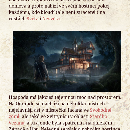
domova a proto nabízí ve svém hostinci pokoj
každému, kdo bloudí (ale není ztracený!) na
cestách
Světa
i
Nesvěta
.
Hospoda má jakousi tajemnou moc nad prostorem.
Na Qurandu se nachází na několika místech –
nejslavněji asi v městečku Iacana ve
Svobodné
zemi
, ale také ve Svittynisu v oblasti
Starého
Vezanu
, a tu a onde byla spatřena i na dalekém
Západě a Jihu. Nejedná se však o pobočky hostince,