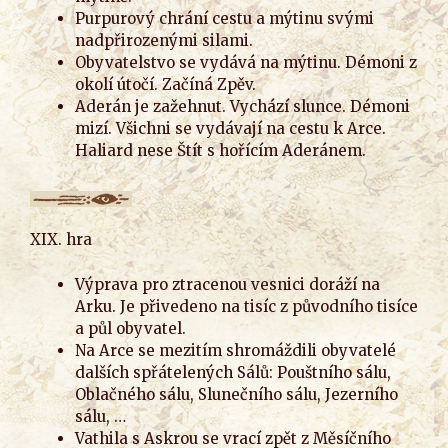
Purpurový chrání cestu a mýtinu svými
nadpřirozenými silami.
Obyvatelstvo se vydává na mýtinu. Démoni z
okolí útočí. Začíná Zpěv.
Aderán je zažehnut. Vychází slunce. Démoni
mizí. Všichni se vydávají na cestu k Arce.
Haliard nese Štít s hořícím Aderánem.
XIX. hra
Výprava pro ztracenou vesnici doráží na
Arku. Je přivedeno na tisíc z původního tisíce
a půl obyvatel.
Na Arce se mezitím shromáždili obyvatelé
dalších spřátelených Sálů: Pouštního sálu,
Oblačného sálu, Slunečního sálu, Jezerního
sálu, …
Vathila s Askrou se vrací zpět z Měsíčního