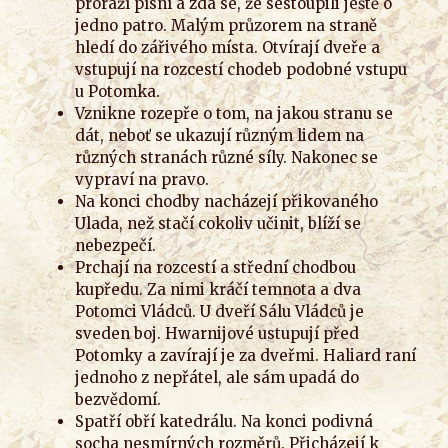
proráží písní a zdá se, že sestoupili ještě o
jedno patro. Malým průzorem na straně
hledí do zářivého místa. Otvírají dveře a
vstupují na rozcestí chodeb podobné vstupu
u Potomka.
Vznikne rozepře o tom, na jakou stranu se
dát, neboť se ukazují různým lidem na
různých stranách různé síly. Nakonec se
vypraví na pravo.
Na konci chodby nacházejí přikovaného
Ulada, než stačí cokoliv učinit, blíží se
nebezpečí.
Prchají na rozcestí a střední chodbou
kupředu. Za nimi kráčí temnota a dva
Potomci Vládců. U dveří Sálu Vládců je
sveden boj. Hwarnijové ustupují před
Potomky a zavírají je za dveřmi. Haliard raní
jednoho z nepřátel, ale sám upadá do
bezvědomí.
Spatří obří katedrálu. Na konci podivná
socha nesmírných rozměrů. Přicházejí k