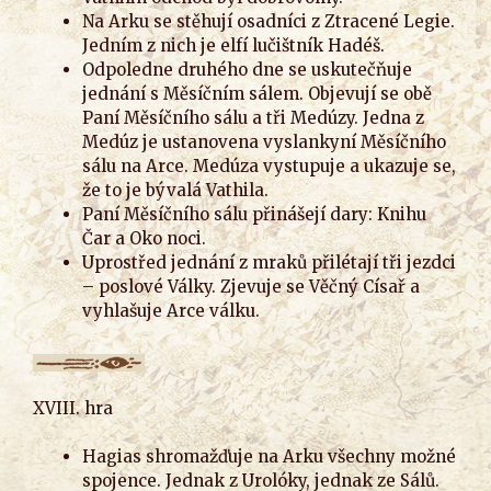
Na Arku se stěhují osadníci z Ztracené Legie.
Jedním z nich je elfí lučištník Hadéš.
Odpoledne druhého dne se uskutečňuje
jednání s Měsíčním sálem. Objevují se obě
Paní Měsíčního sálu a tři Medúzy. Jedna z
Medúz je ustanovena vyslankyní Měsíčního
sálu na Arce. Medúza vystupuje a ukazuje se,
že to je bývalá Vathila.
Paní Měsíčního sálu přinášejí dary: Knihu
Čar a Oko noci.
Uprostřed jednání z mraků přilétají tři jezdci
– poslové Války. Zjevuje se Věčný Císař a
vyhlašuje Arce válku.
XVIII. hra
Hagias shromažďuje na Arku všechny možné
spojence. Jednak z Urolóky, jednak ze Sálů.