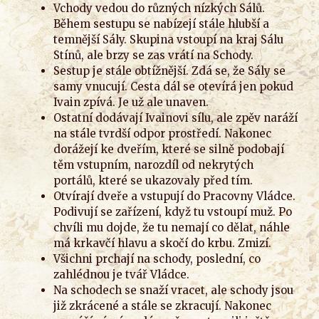
Vchody vedou do různých nízkých Sálů.
Během sestupu se nabízejí stále hlubší a
temnější Sály. Skupina vstoupí na kraj Sálu
Stínů, ale brzy se zas vrátí na Schody.
Sestup je stále obtížnější. Zdá se, že Sály se
samy vnucují. Cesta dál se otevírá jen pokud
Ivain zpívá. Je už ale unaven.
Ostatní dodávají Ivainovi sílu, ale zpěv naráží
na stále tvrdší odpor prostředí. Nakonec
dorážejí ke dveřím, které se silně podobají
těm vstupním, narozdíl od nekrytých
portálů, které se ukazovaly před tím.
Otvírají dveře a vstupují do Pracovny Vládce.
Podivují se zařízení, když tu vstoupí muž. Po
chvíli mu dojde, že tu nemají co dělat, náhle
má krkavčí hlavu a skočí do krbu. Zmizí.
Všichni prchají na schody, poslední, co
zahlédnou je tvář Vládce.
Na schodech se snaží vracet, ale schody jsou
již zkrácené a stále se zkracují. Nakonec