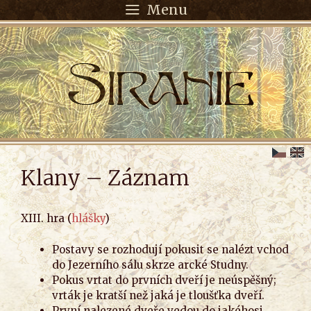
Menu
Klany – Záznam
XIII. hra (
hlášky
)
Postavy se rozhodují pokusit se nalézt vchod
do Jezerního sálu skrze arcké Studny.
Pokus vrtat do prvních dveří je neúspěšný;
vrták je kratší než jaká je tloušťka dveří.
První nalezené dveře vedou do jakéhosi