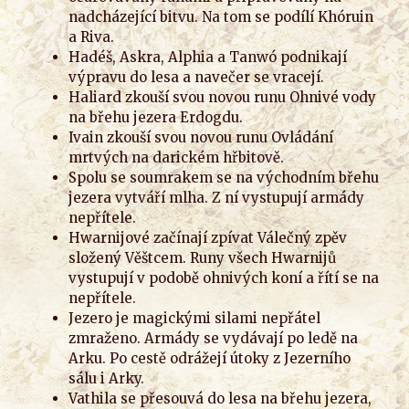
nadcházející bitvu. Na tom se podílí Khóruin
a Riva.
Hadéš, Askra, Alphia a Tanwó podnikají
výpravu do lesa a navečer se vracejí.
Haliard zkouší svou novou runu Ohnivé vody
na břehu jezera Erdogdu.
Ivain zkouší svou novou runu Ovládání
mrtvých na darickém hřbitově.
Spolu se soumrakem se na východním břehu
jezera vytváří mlha. Z ní vystupují armády
nepřítele.
Hwarnijové začínají zpívat Válečný zpěv
složený Věštcem. Runy všech Hwarnijů
vystupují v podobě ohnivých koní a řítí se na
nepřítele.
Jezero je magickými silami nepřátel
zmraženo. Armády se vydávají po ledě na
Arku. Po cestě odrážejí útoky z Jezerního
sálu i Arky.
Vathila se přesouvá do lesa na břehu jezera,