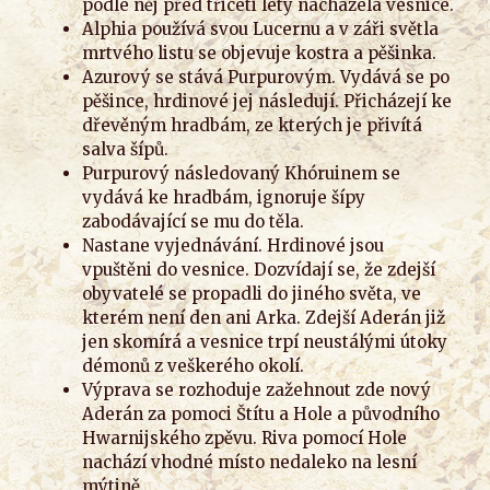
podle něj před třiceti lety nacházela vesnice.
Alphia používá svou Lucernu a v záři světla
mrtvého listu se objevuje kostra a pěšinka.
Azurový se stává Purpurovým. Vydává se po
pěšince, hrdinové jej následují. Přicházejí ke
dřevěným hradbám, ze kterých je přivítá
salva šípů.
Purpurový následovaný Khóruinem se
vydává ke hradbám, ignoruje šípy
zabodávající se mu do těla.
Nastane vyjednávání. Hrdinové jsou
vpuštěni do vesnice. Dozvídají se, že zdejší
obyvatelé se propadli do jiného světa, ve
kterém není den ani Arka. Zdejší Aderán již
jen skomírá a vesnice trpí neustálými útoky
démonů z veškerého okolí.
Výprava se rozhoduje zažehnout zde nový
Aderán za pomoci Štítu a Hole a původního
Hwarnijského zpěvu. Riva pomocí Hole
nachází vhodné místo nedaleko na lesní
mýtině.