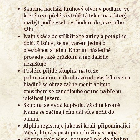
Skupina nachází kruhový otvor v podlaze, ve
kterém se přelévá stříbřitá tekutina a který
má být podle všeho vchodem do Jezerního
sálu.
Ivain skáče do stříbřité tekutiny a potápí se
dolů. Zjišťuje, že se tvarem jedná o
obezděnou studnu. Khóruin následně
provede také průzkum a nic dalšího
nezjišťuje.
Posléze přijde skupina na to, že
pohroužením se do obrazu odražejícího se na
hladině se obraz začne měnit a tímto
způsobem se zanedlouho ocitne na břehu
jakéhosi jezera.
Skupina se vydá kupředu. Všichni kromě
Ivaina se začínají čím dál více nořit do
bahna.
Alphia registruje jakousi kouli, připomínající
Měsíc, která s postupem družiny stoupá.
Skupina pokračuje, postupně přejde z bahna