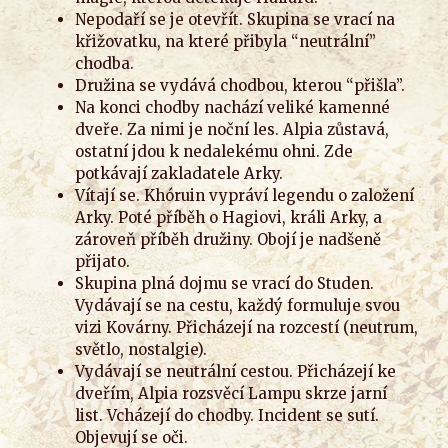
Nepodaří se je otevřít. Skupina se vrací na
křižovatku, na které přibyla “neutrální”
chodba.
Družina se vydává chodbou, kterou “přišla”.
Na konci chodby nachází veliké kamenné
dveře. Za nimi je noční les. Alpia zůstavá,
ostatní jdou k nedalekému ohni. Zde
potkávají zakladatele Arky.
Vítají se. Khóruin vypráví legendu o založení
Arky. Poté příběh o Hagiovi, králi Arky, a
zároveň příběh družiny. Obojí je nadšeně
přijato.
Skupina plná dojmu se vrací do Studen.
Vydávají se na cestu, každý formuluje svou
vizi Kovárny. Přicházejí na rozcestí (neutrum,
světlo, nostalgie).
Vydávají se neutrální cestou. Přicházejí ke
dveřím, Alpia rozsvěcí Lampu skrze jarní
list. Vcházejí do chodby. Incident se sutí.
Objevují se oči.