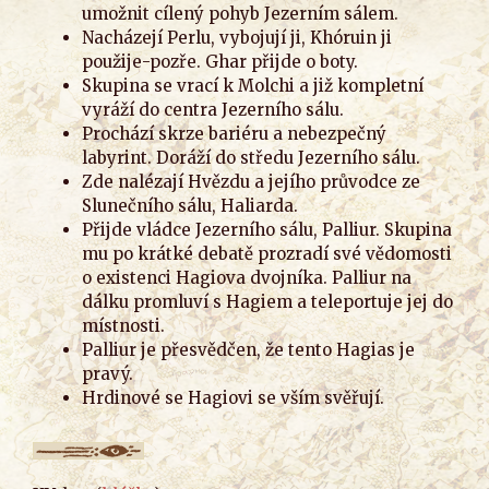
umožnit cílený pohyb Jezerním sálem.
Nacházejí Perlu, vybojují ji, Khóruin ji
použije-pozře. Ghar přijde o boty.
Skupina se vrací k Molchi a již kompletní
vyráží do centra Jezerního sálu.
Prochází skrze bariéru a nebezpečný
labyrint. Doráží do středu Jezerního sálu.
Zde nalézají Hvězdu a jejího průvodce ze
Slunečního sálu, Haliarda.
Přijde vládce Jezerního sálu, Palliur. Skupina
mu po krátké debatě prozradí své vědomosti
o existenci Hagiova dvojníka. Palliur na
dálku promluví s Hagiem a teleportuje jej do
místnosti.
Palliur je přesvědčen, že tento Hagias je
pravý.
Hrdinové se Hagiovi se vším svěřují.