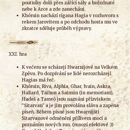
poutníky dolů přes zářící sály a hvězdnaté
nebe k Arce a zde zanecháni.
Khóruin nachází rígana Hagia v rozhovoru s
rekem Jarovitem a po odchodu hosta mu ve
zkratce sděluje průběh výpravy.
XXI. hra
K večeru se scházejí Hwarnijové na Velkém
Zpěvu. Po dozpívání se lidé nerozcházejí.
Hagias má řeč.
Khóruin, Riva, Alphia, Ghar, Ivain, Askra,
Haliard, Taihun a Saimún (in memoriam),
Hadeš a Tanwó jsou nazváni přízviskem
“Sitarvan” a je jim provolána sláva a zapěna
píseň. Během písně jsou Hwarnijští
Sitarvanové odměněni přílivem moci a
poznáním nových run. (mnozí efektové :))