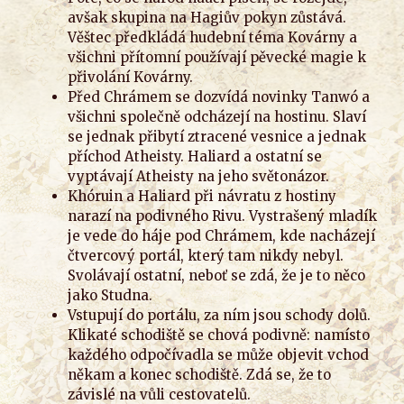
avšak skupina na Hagiův pokyn zůstává.
Věštec předkládá hudební téma Kovárny a
všichni přítomní používají pěvecké magie k
přivolání Kovárny.
Před Chrámem se dozvídá novinky Tanwó a
všichni společně odcházejí na hostinu. Slaví
se jednak přibytí ztracené vesnice a jednak
příchod Atheisty. Haliard a ostatní se
vyptávají Atheisty na jeho světonázor.
Khóruin a Haliard při návratu z hostiny
narazí na podivného Rivu. Vystrašený mladík
je vede do háje pod Chrámem, kde nacházejí
čtvercový portál, který tam nikdy nebyl.
Svolávají ostatní, neboť se zdá, že je to něco
jako Studna.
Vstupují do portálu, za ním jsou schody dolů.
Klikaté schodiště se chová podivně: namísto
každého odpočívadla se může objevit vchod
někam a konec schodiště. Zdá se, že to
závislé na vůli cestovatelů.