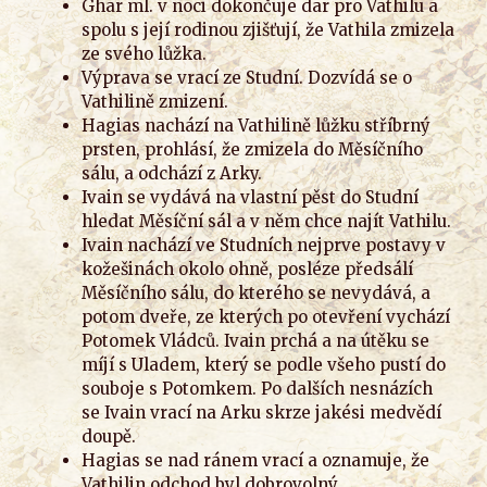
Ghar ml. v noci dokončuje dar pro Vathilu a
spolu s její rodinou zjišťují, že Vathila zmizela
ze svého lůžka.
Výprava se vrací ze Studní. Dozvídá se o
Vathilině zmizení.
Hagias nachází na Vathilině lůžku stříbrný
prsten, prohlásí, že zmizela do Měsíčního
sálu, a odchází z Arky.
Ivain se vydává na vlastní pěst do Studní
hledat Měsíční sál a v něm chce najít Vathilu.
Ivain nachází ve Studních nejprve postavy v
kožešinách okolo ohně, posléze předsálí
Měsíčního sálu, do kterého se nevydává, a
potom dveře, ze kterých po otevření vychází
Potomek Vládců. Ivain prchá a na útěku se
míjí s Uladem, který se podle všeho pustí do
souboje s Potomkem. Po dalších nesnázích
se Ivain vrací na Arku skrze jakési medvědí
doupě.
Hagias se nad ránem vrací a oznamuje, že
Vathilin odchod byl dobrovolný.