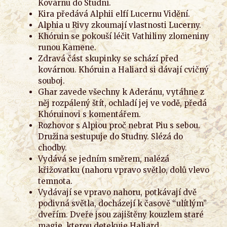
Kovárnu do Studní.
Kira předává Alphii elfí Lucernu Vidění.
Alphia u Rivy zkoumají vlastnosti Lucerny.
Khóruin se pokouší léčit Vathiliny zlomeniny
runou Kamene.
Zdravá část skupinky se schází před
kovárnou. Khóruin a Haliard si dávají cvičný
souboj.
Ghar zavede všechny k Aderánu, vytáhne z
něj rozpálený štít, ochladí jej ve vodě, předá
Khóruinovi s komentářem.
Rozhovor s Alpiou proč nebrat Piu s sebou.
Družina sestupuje do Studny. Slézá do
chodby.
Vydává se jedním směrem, nalézá
křižovatku (nahoru vpravo světlo, dolů vlevo
temnota.
Vydávají se vpravo nahoru, potkávají dvě
podivná světla, docházejí k časově “ulítlým”
dveřím. Dveře jsou zajištěny kouzlem staré
magie, kterou detekuje Haliard.