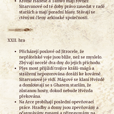
Kromě Hadeše a Tanwó mají rovněž
Sitarvanové od té doby právo zasedat v radě
starších a mají poradní hlasy. Stávají se
ctěnými členy arkinské společnosti.
XXII. hra
Přicházejí poslové od Jitrocele, že
nepřátelské voje jsou blíže, než se myslelo.
Zbývají necelé dva dny do jejich příchodu.
Přes most přijíždí trojice králů-mágů a
strážemi nepozorována doráží ke kovárně.
Sitarvanové je vidí. Mágové se klaní Hvězdě
a domlouvají se s Gharem starším, že
zůstanou hosty, dokud nebude Hvězda
překována.
Na Arce probíhají poslední opevňovací
práce. Hradby a domy jsou zpevňovány a
očarovávány runami a připravovány na