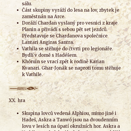
sálu.
Část skupiny vyráží do lesa na lov, zbytek je
zaměstnán na Arce.
Doráží Chardan vyslaný pro vesnici z kraje
Planin a přivádí s sebou pět set jezdců.
Představuje se Chardanova společnice
Lantari Angiras Santra.
Vathila se stěhuje do čtvrti pro legionáře.
Bydlí v domě s Hadéšem.
Khóruin se vrací zpět k rodině Karian
Kvanari. Ghar-Jonák se naproti tomu stěhuje
k Vathile.
XX. hra
Skupina lovců vedená Alphiou, mimo jiné i
Hadeš, Askra a Tanwó jsou na dvoudenním
lovu v lesích na úpatí okružních hor. Askra a