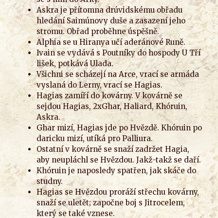
Askra je přítomna drúvidskému obřadu
hledání Saimúnovy duše a zasazení jeho
stromu. Obřad proběhne úspěšně.
Alphia se u Hiranya učí aderánové Runě.
Ivain se vydává s Poutníky do hospody U Tří
lišek, potkává Ulada.
Všichni se scházejí na Arce, vrací se armáda
vyslaná do Lerny, vrací se Hagias.
Hagias zamíří do kovárny. V kovárně se
sejdou Hagias, 2xGhar, Haliard, Khóruin,
Askra.
Ghar mizí, Hagias jde po Hvězdě. Khóruin po
daricku mizí, utíká pro Palliura.
Ostatní v kovárně se snaží zadržet Hagia,
aby neupláchl se Hvězdou. Jakž-takž se daří.
Khóruin je naposledy spatřen, jak skáče do
studny.
Hagias se Hvězdou proráží střechu kovárny,
snaží se uletět; započne boj s Jitrocelem,
který se také vznese.