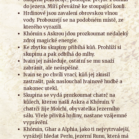
do jezera. Míří převážně ke stoupající kouli.
Hrdinové jsou zavaleni obrovskou vlnou
vody. Probouzejí se na podobném místě, ze
kterého vyrazili.
Khóruin s Askrou jdou prozkoumat nedaleký
zdroj magické energie.
Ke zbytku skupiny přibíhá kůň. Prohlíží si
skupinu a pak odbíhá do mlhy.
Ivain jej následuje, ostatní se mu snaží
zabránit, ale neúspěšně.
Ivain se po chvíli vrací; kůň jej zkusil
zastrašit, pak naslouchal Ivainově hudbě a
nakonec utekl.
Skupina se vydá prozkoumat chatrč na
kůlech, kterou našli Askra a Khóruin. V
chatrči žije Molchi, obyvatelka Jezerního
sálu. Vřele přivítá hrdiny, nastane vzájemné
vyprávění.
Khóruin, Ghar a Alphia, jako ti nejvytrvalejší,
vyrážejí hledat Perlu, jezerní Runu, která má