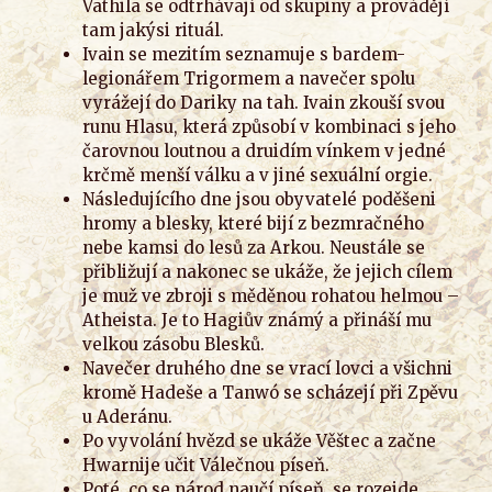
Vathila se odtrhávají od skupiny a provádějí
tam jakýsi rituál.
Ivain se mezitím seznamuje s bardem-
legionářem Trigormem a navečer spolu
vyrážejí do Dariky na tah. Ivain zkouší svou
runu Hlasu, která způsobí v kombinaci s jeho
čarovnou loutnou a druidím vínkem v jedné
krčmě menší válku a v jiné sexuální orgie.
Následujícího dne jsou obyvatelé poděšeni
hromy a blesky, které bijí z bezmračného
nebe kamsi do lesů za Arkou. Neustále se
přibližují a nakonec se ukáže, že jejich cílem
je muž ve zbroji s měděnou rohatou helmou –
Atheista. Je to Hagiův známý a přináší mu
velkou zásobu Blesků.
Navečer druhého dne se vrací lovci a všichni
kromě Hadeše a Tanwó se scházejí při Zpěvu
u Aderánu.
Po vyvolání hvězd se ukáže Věštec a začne
Hwarnije učit Válečnou píseň.
Poté, co se národ naučí píseň, se rozejde,