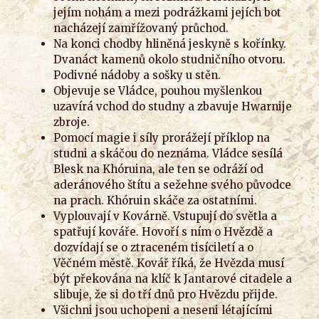
jejím nohám a mezi podrážkami jejích bot
nacházejí zamřížovaný průchod.
Na konci chodby hliněná jeskyně s kořínky.
Dvanáct kamenů okolo studničního otvoru.
Podivné nádoby a sošky u stěn.
Objevuje se Vládce, pouhou myšlenkou
uzavírá vchod do studny a zbavuje Hwarnije
zbroje.
Pomocí magie i síly prorážejí příklop na
studni a skáčou do neznáma. Vládce sesílá
Blesk na Khóruina, ale ten se odráží od
aderánového štítu a sežehne svého původce
na prach. Khóruin skáče za ostatními.
Vyplouvají v Kovárně. Vstupují do světla a
spatřují kováře. Hovoří s ním o Hvězdě a
dozvídají se o ztraceném tisíciletí a o
Věčném městě. Kovář říká, že Hvězda musí
být překována na klíč k Jantarové citadele a
slibuje, že si do tří dnů pro Hvězdu přijde.
Všichni jsou uchopeni a neseni létajícími