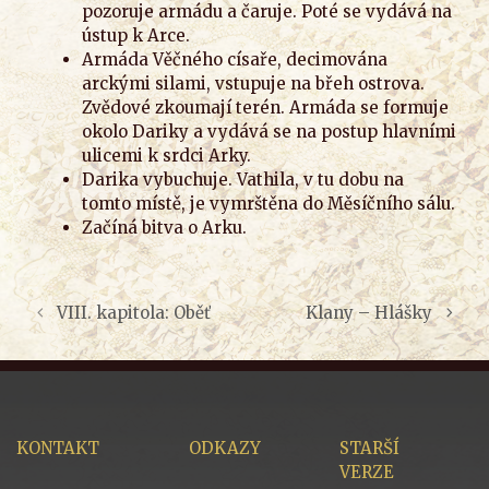
pozoruje armádu a čaruje. Poté se vydává na
ústup k Arce.
Armáda Věčného císaře, decimována
arckými silami, vstupuje na břeh ostrova.
Zvědové zkoumají terén. Armáda se formuje
okolo Dariky a vydává se na postup hlavními
ulicemi k srdci Arky.
Darika vybuchuje. Vathila, v tu dobu na
tomto místě, je vymrštěna do Měsíčního sálu.
Začíná bitva o Arku.
VIII. kapitola: Oběť
Klany – Hlášky
KONTAKT
ODKAZY
STARŠÍ
VERZE