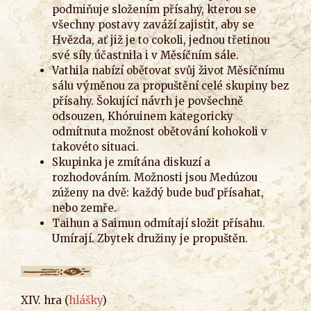
podmiňuje složením přísahy, kterou se
všechny postavy zaváží zajistit, aby se
Hvězda, ať již je to cokoli, jednou třetinou
své síly účastnila i v Měsíčním sále.
Vathila nabízí obětovat svůj život Měsíčnímu
sálu výměnou za propuštění celé skupiny bez
přísahy. Šokující návrh je povšechně
odsouzen, Khóruinem kategoricky
odmítnuta možnost obětování kohokoli v
takovéto situaci.
Skupinka je zmítána diskuzí a
rozhodováním. Možnosti jsou Medúzou
zúženy na dvě: každý bude buď přísahat,
nebo zemře.
Taihun a Saimun odmítají složit přísahu.
Umírají. Zbytek družiny je propuštěn.
XIV. hra (
hlášky
)