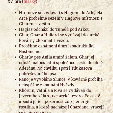
XV. hra (
hlášky
)
Hrdinové se vydávají s Hagiem do Arky. Na
Arce proběhne sezení v Hagiově místnosti s
Gharem starším.
Hagias odchází do Tunelů pod Arkou.
Ghar, Ghar a Haliard se vydávají do arcké
kovárny zkoumat Hvězdu.
Proběhne oznámení úmrtí soudružiníků.
Nastane noc.
Gharův pes Anila umírá žalem. Ghar jej
odnáší na poslední společnou cestu do ohně
Aderánu. Na chvilku spatří Tilukasova
pohřešovaného psa.
Ráno je vyvoláno Slunce. V kovárně probíhá
neúspěšné zkoumání Hvězdy.
Khóruin, Vathila a Riva se vydávají do
Jezerního sálu skrze arcké jezero. Po cestě
upoutá jejich pozornost zdroj energie,
rostlina, u které nacházejí Chardana, vracejí
se s ním do Arky.