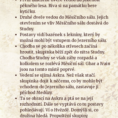
pěkného lesa. Riva si na památku bere
kytičku.
Druhé dveře vedou do Měsíčního sálu. Jejich
otevřením se vliv Měsíčního sálu dostává do
Studny.
Postavy vidí bazének s lekníny, který by
možná mohl být vstupem do Jezerního sálu.
Chodba se po několika otřesech začíná
hroutit, skupinka běží zpět do nitra Studny.
Chodba Studny se však záhy rozpadá a
kolkolem se rozlévá Měsíční sál. Ghar a Ivain
jsou na tomto místě poprvé.
Vedení se ujímá Askra. Než však stačí
skupinka dojít k něčemu, co by mohlo být
vchodem do Jezerního sálu, zastavuje ji
příchod Medúzy.
Ta se obrací na Askru a ptá se na její
rozhodnutí. Dále se vyptává co tu postavy
pohledávají. Ví o Hvězdě. Domýšlí si, co
družina hledá. Propuštění skupiny