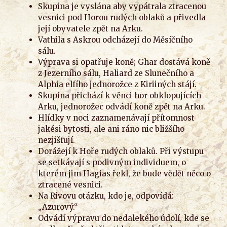
Skupina je vyslána aby vypátrala ztracenou
vesnici pod Horou rudých oblaků a přivedla
její obyvatele zpět na Arku.
Vathila s Askrou odcházejí do Měsíčního
sálu.
Výprava si opatřuje koně; Ghar dostává koně
z Jezerního sálu, Haliard ze Slunečního a
Alphia elfího jednorožce z Kiriiných stájí.
Skupina přichází k věnci hor obklopujících
Arku, jednorožec odvádí koně zpět na Arku.
Hlídky v noci zaznamenávají přítomnost
jakési bytosti, ale ani ráno nic bližšího
nezjišťují.
Dorážejí k Hoře rudých oblaků. Při výstupu
se setkávají s podivným individuem, o
kterém jim Hagias řekl, že bude vědět něco o
ztracené vesnici.
Na Rivovu otázku, kdo je, odpovídá:
„Azurový.“
Odvádí výpravu do nedalekého údolí, kde se