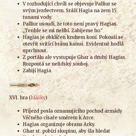
V rozhodující chvíli se objevuje Palliur se
svým jezdectvem. Sráží Hagia na zem 15
tunami vody.
Palliur usoudí, že toto není pravý Hagias.
„Tenhle se mi nelíbí. Zabijeme ho.“
Hagias je obklíčen kruhem koní. Pokouší se
otevřít svítící bránu kamsi. Evidentně hodlá
uprchnout.
Z portálu ale vystupuje Ghar a druhý Hagias.
Rozpoutá se nelidský souboj.
Zabijí Hagia.
XVI. hra (
hlášky
)
Příjezd posla oznamujícího pochod armády
Věčného císaře směrem k Arce.
Hagias organizuje obranu Arky.
Ghar st. pobízí skupinu, aby šla hledat