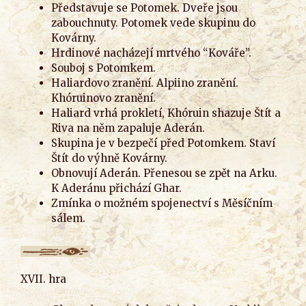
Představuje se Potomek. Dveře jsou
zabouchnuty. Potomek vede skupinu do
Kovárny.
Hrdinové nacházejí mrtvého “Kováře”.
Souboj s Potomkem.
Haliardovo zranění. Alpiino zranění.
Khóruinovo zranění.
Haliard vrhá prokletí, Khóruin shazuje Štít a
Riva na něm zapaluje Aderán.
Skupina je v bezpečí před Potomkem. Staví
Štít do výhně Kovárny.
Obnovují Aderán. Přenesou se zpět na Arku.
K Aderánu přichází Ghar.
Zmínka o možném spojenectví s Měsíčním
sálem.
XVII. hra