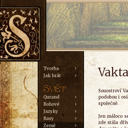
Vakta
Tvorba
Jak hrát
Souostroví Va
Qurand
podobou i osí
společně.
Bohové
Jazyky
Jen máloco se
Rasy
zde stála dří
Země