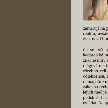
zaměřují na p
realita, avša
vlastnosti h
Co se týče j
badatelské pr
značné míry s
mágové mají t
všechno reli
odlehčenou, a
nemají šupin
zábavou tech
jejich meč je
podobně. Je 
ovládat. Naop