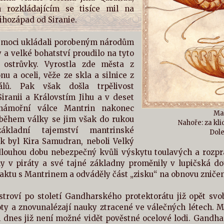
 rozkládajícím se tisíce mil na
jihozápad od Siranie.
a moci ukládali porobeným národům
a velké bohatství proudilo na tyto
 ostrůvky. Vyrostla zde města z
u a oceli, věže ze skla a silnice z
lů. Pak však došla trpělivost
iranii a Královstím Jihu a v deset
í námořní válce Mantrin nakonec
Man
i během války se jim však do rukou
Nahoře: za kli
základní tajemství mantrinské
Dole
ak byl Kira Samudran, neboli Velký
 dlouhou dobu nebezpečný kvůli výskytu toulavých a rozpr
ly v piráty a své tajné základny proměnily v lupičská do
ktu s Mantrinem a odváděly část „zisku“ na obnovu zničen
stroví po století Gandharského protektorátu již opět svo
y a znovunalézají nauky ztracené ve válečných létech. Měs
dnes již není možné vidět pověstné ocelové lodi. Gandhara