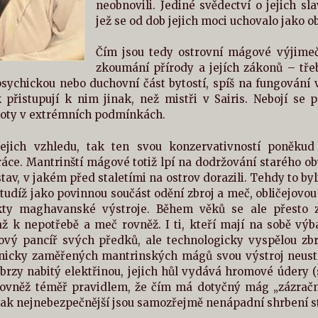
neobnovili. Jediné svědectví o jejich s
jež se od dob jejich moci uchovalo jako 
Čím jsou tedy ostrovní mágové výjimeč
zkoumání přírody a jejích zákonů – tře
sychickou nebo duchovní část bytostí, spíš na fungování v
k přistupují k nim jinak, než mistři v Sairis. Nebojí se 
moty v extrémních podmínkách.
ejich vzhledu, tak ten svou konzervativností poněkud 
áce. Mantrinští mágové totiž lpí na dodržování starého ob
tav, v jakém před staletími na ostrov dorazili. Tehdy to by
udíž jako povinnou součást odění zbroj a meč, obličejovou 
kty maghavanské výstroje. Během věků se ale přesto zm
ž k nepotřebě a meč rovněž. I ti, kteří mají na sobě výba
ový pancíř svých předků, ale technologicky vyspělou zbro
nicky zaměřených mantrinských mágů svou výstroj neustá
 brzy nabitý elektřinou, jejich hůl vydává hromové údery 
rovněž téměř pravidlem, že čím má dotyčný mág „zázračně
ak nejnebezpečnější jsou samozřejmě nenápadní shrbení stař