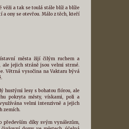
ěži a tak se toulá stále blíž a blíže
a ony se otevřou. Málo z těch, kteří
ístavní města žijí čilým ruchem a
 ale jejich stráně jsou velmi strmé.
ře. Větrná vysočina na Vaktaru bývá
é.
lý hustými lesy s bohatou flórou, ale
chu pokryta městy, vískami, poli a
využívána velmi intenzivně a jejich
ch zemích.
 to především díky svým vynálezům,
é činžovní domy ve městech, účelná