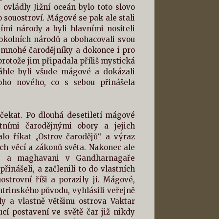
ovládly Jižní oceán bylo toto slovo
o souostroví. Mágové se pak ale stali
mi národy a byli hlavními nositeli
h okolních národů a obohacovali svou
 mnohé čarodějníky a dokonce i pro
protože jim připadala příliš mystická
áhle byli všude mágové a dokázali
ho nového, co s sebou přinášela
čekat. Po dlouhá desetiletí mágové
ními čarodějnými obory a jejich
alo říkat „Ostrov čarodějů“ a výraz
h věcí a zákonů světa. Nakonec ale
iris a maghavani v Gandharnagaře
řinášeli, a začlenili to do vlastních
ostrovní říši a porazily ji. Mágové,
ntrinského původu, vyhlásili veřejně
ly a vlastně většinu ostrova Vaktar
í postavení ve světě čar již nikdy