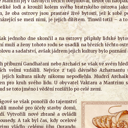
e Mantrin jej v dávných věcích obeplouval, neboť on naopa
eliké lodi a kroužil kolem svého bratrského ostrova jako
, že oba ostrovy jsou prastaré živé bytosti, jež k sobě p
ázející se mezi nimi, je jejich dítětem. Tinwil totiž – a t
ak jednoho dne skončil a na ostrovy připluly lidské bytos
í muži a ženy tohoto rodu se usadili na březích těchto ostr
bolovu a sadařství, avšak jádrem jejich kultury bylo poznání
ch příbuzní Gandhařani nebo Archaici se však ve svém hled
ích velmi vzdálili. Nejvíce z tajů dávného Azharnantu 
jejich kultura nikdy nikomu nepodlehla. Mudrci Archaiků 
en pro kruh svého lidu. U obyvatel Vaktaru a Mantrinu se
d se toto jméno i vědění rozšířilo po celé zemi.
gové se však ponořili do tajemství
lili mnohé pro účely stavby domů,
dí. Vytvořili nové zbraně a ovládli
ousedy. A tak byl čas, kdy ocelové
rinu vládlo celému jihu Qurandu,