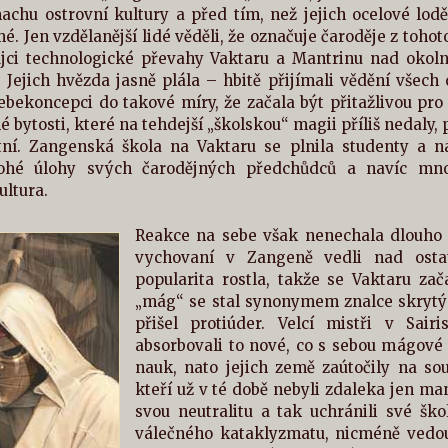
chu ostrovní kultury a před tím, než jejich ocelové lodě 
. Jen vzdělanější lidé věděli, že označuje čaroděje z tohot
ůjci technologické převahy Vaktaru a Mantrinu nad okolní
y. Jejich hvězda jasně plála – hbitě přijímali vědění všec
bekoncepci do takové míry, že začala být přitažlivou pro
bytosti, které na tehdejší „školskou“ magii příliš nedaly, 
ní. Zangenská škola na Vaktaru se plnila studenty a n
ohé úlohy svých čarodějných předchůdců a navíc mno
ultura.
Reakce na sebe však nenechala dlouho 
vychovaní v Zangeně vedli nad ostat
popularita rostla, takže se Vaktaru zač
„mág“ se stal synonymem znalce skrytýc
přišel protiúder. Velcí mistři v Sa
absorbovali to nové, co s sebou mágové p
nauk, nato jejich země zaútočily na sou
kteří už v té době nebyli zdaleka jen ma
svou neutralitu a tak uchránili své ško
válečného kataklyzmatu, nicméně vedouc