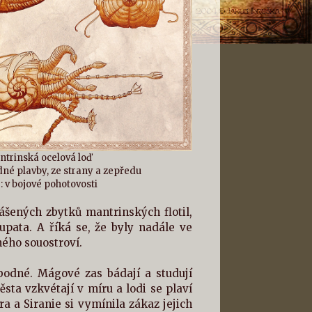
trinská ocelová loď
dné plavby, ze strany a zepředu
: v bojové pohotovosti
ášených zbytků mantrinských flotil,
upata. A říká se, že byly nadále ve
ého souostroví.
bodné. Mágové zas bádají a studují
ta vzkvétají v míru a lodi se plaví
 a Siranie si vymínila zákaz jejich