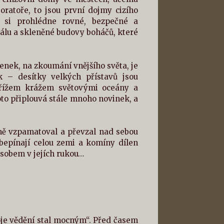
oratoře, to jsou první dojmy cizího
le si prohlédne rovné, bezpečné a
álu a skleněné budovy boháčů, které
enek, na zkoumání vnějšího světa, je
k – desítky velkých přístavů jsou
 křížem krážem světovými oceány a
roto připlouvá stále mnoho novinek, a
ečně vzpamatoval a převzal nad sebou
obepínají celou zemi a komíny dílen
ůsobem v jejích rukou…
oje vědění stal mocným“. Před časem