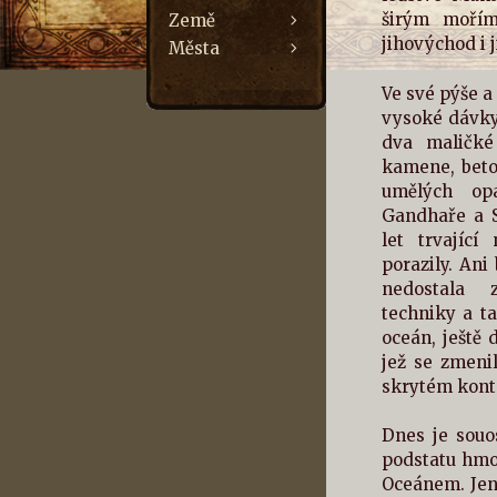
širým mořím
Země
jihovýchod i 
Města
Ve své pýše 
vysoké dávky 
dva maličké
kamene, beton
umělých opá
Gandhaře a S
let trvajíc
porazily. An
nedostala 
techniky a t
oceán, ještě
jež se zmeni
skrytém konta
Dnes je souo
podstatu hmot
Oceánem. Jen 