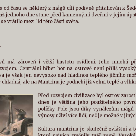
as od času se některý z mágů cítí podivně přitahován k Šedé v
až jednoho dne stane před kamennými dveřmi v jejím úpatí 
 se vrátilo mezi lid této části světa.
N
ovů má zároveň i větší hustotu osídlení. Jeho mnohá př
vojem. Centrální hřbet hor na ostrově není příliš vysoký,
ova je však jen nevysoko nad hladinou teplého jižního mo
 chladná, ale na Mantrinu je podnebí již velmi teplé a vlhk
Před rozvojem civilizace byl ostrov zarost
dnes je většina jeho použitelného povr
políčky. Pole jsou díky vynálezům mágů 
výnosy uživí více lidí, než je možné v jiný
Kultura mantrinu je skutečně zvláštní a
které nejvíce změnily tvář země. Vysok