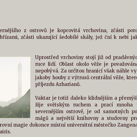
rnějšího z ostrovů je kopcovitá vrchovina, zčásti po
řízami, zčásti ukazující šedobílé skály, jež ční k nebi 
Uprostřed vrchoviny stojí již od pradávný
ruce lidí. Oblast okolo věže je považová
nepobývá. Za určitou hranicí však náhle vy
jakoby houby z výtrusů centrální věže, kter
příjezdu Azharianů.
Vaktar je totiž daleko klidnějším a přemýš
žije světským ruchem a prací mnoha m
severnějším ostrově, je od samotných p
mágů a největší knihovny a studovny pro
rovní magie dokonce místní universitní městečko Zangena 
iris.