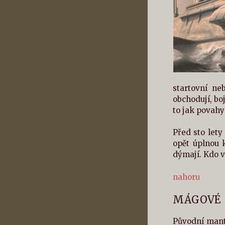
startovní ne
obchodují, bo
to jak povahy
Před sto lety
opět úplnou k
dýmají. Kdo v
nahoru
MÁGOVÉ
Původní mant