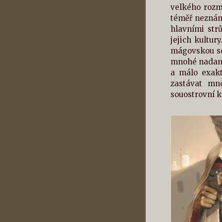
velkého rozma
téměř neznámé
hlavními str
jejich kultur
mágovskou se
mnohé nadané 
a málo exakt
zastávat mn
souostrovní k