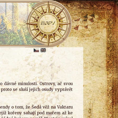
do dávné minulosti. Ostrovy, ač svou
proto se sluší jejich osudy vyprávět
gendy o tom, že Šedá věž na Vaktaru
, jejíž kořeny sahají pod mořem až ke