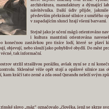
architektura, manufaktury a dýmající lab
návštěvníka. Další údiv přijde, jakmi
především překrásné silnice z umělého op
v zapadajícím slunci hrají všemi barvami.
Stejně jako je učení mágů orientováno nav
i kultura mantrinů orientována navene
bo konečnou zastávkou pro tisíce lodí, které se plaví
jují, objevují, nebo slouží jako pohyblivé obydlí. Do měst p
 věcné, tak informační.
 ostrov utržil strašlivou porážku, avšak nyní se z ní kon
ontrolu. Skleněné věže opět stojí a opálové silnice zas 
í, kam kráčí tato země a zda osud Qurandu neleží svým zp
rinské slovo „mág“ označovalo „člověka, jenž se skrze sv