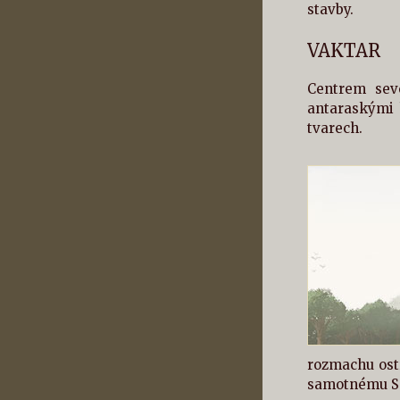
stavby.
VAKTAR
Centrem seve
antaraskými b
tvarech.
rozmachu ost
samotnému Sa