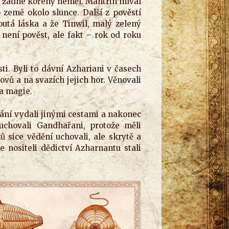
k žádné kořeny neměl. Mantrin míval
 země okolo slunce. Další z pověstí
outá láska a že Tinwil, malý zelený
o není pověst, ale fakt – rok od roku
ti. Byli to dávní Azhariani v časech
ovů a na svazích jejich hor. Věnovali
 a magie.
ání vydali jinými cestami a nakonec
uchovali Gandhařani, protože měli
sice vědění uchovali, ale skrytě a
 nositeli dědictví Azharnantu stali