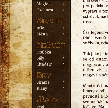
dnu světa a ž
Magie
prý podobu v
Osobnosti
vypráví o tom
ostrůvek nach
roste.
Říše
Čas legend vš
Města
Ohňů. Vznešen
se životu, ry
Urulóka
Tak jako jeji
Sály
se od ostatn
Citadely
maghavany a 
mlčenlivě a j
mágové a odtu
Siranie
Mantrinští má
Klany
hmoty a odha
pevností a lo
své mořské s
Svět
loďstvo Mant