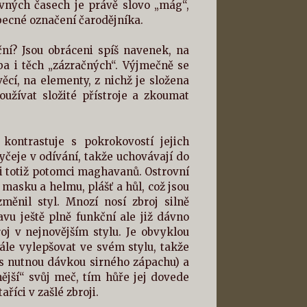
lavných časech je právě slovo „mág“,
obecné označení čarodějníka.
ní? Jsou obráceni spíš navenek, na
ba i těch „zázračných“. Výjmečně se
ěcí, na elementy, z nichž je složena
používat složité přístroje a zkoumat
kontrastuje s pokrokovostí jejich
yčeje v odívání, takže uchovávají do
li totiž potomci maghavanů. Ostrovní
masku a helmu, plášť a hůl, což jsou
ěnil styl. Mnozí nosí zbroj silně
vu ještě plně funkční ale již dávno
j v nejnovějším stylu. Je obvyklou
le vylepšovat ve svém stylu, takže
(s nutnou dávkou sirného zápachu) a
jší“ svůj meč, tím hůře jej dovede
íci v zašlé zbroji.