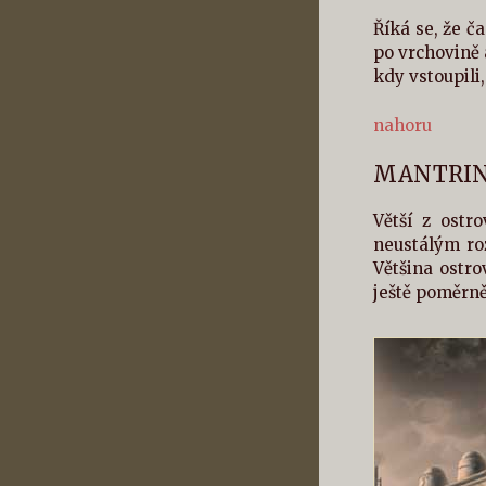
Říká se, že č
po vrchovině 
kdy vstoupili,
nahoru
MANTRI
Větší z ostr
neustálým roz
Většina ostr
ještě poměrně