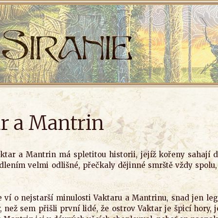
r a Mantrin
ktar a Mantrin má spletitou historii, jejíž kořeny sahají 
dlením velmi odlišné, přečkaly dějinné smrště vždy spolu, 
 ví o nejstarší minulosti Vaktaru a Mantrinu, snad jen le
v, než sem přišli první lidé, že ostrov Vaktar je špicí hory