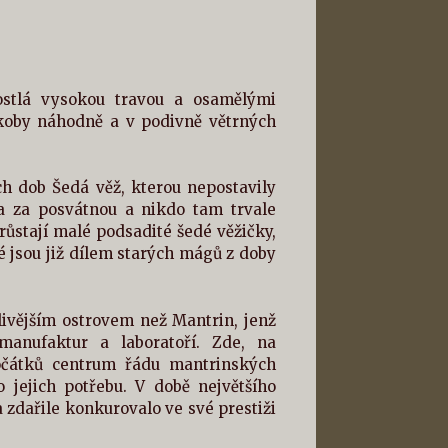
rostlá vysokou travou a osamělými
jakoby náhodně a v podivně větrných
ch dob Šedá věž, kterou nepostavily
na za posvátnou a nikdo tam trvale
růstají malé podsadité šedé věžičky,
é jsou již dílem starých mágů z doby
livějším ostrovem než Mantrin, jenž
anufaktur a laboratoří. Zde, na
očátků centrum řádu mantrinských
 jejich potřebu. V době největšího
zdařile konkurovalo ve své prestiži