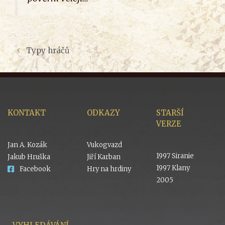
Typy hráčů
KONTAKT
ODKAZY
STARŠÍ
VERZE
Jan A. Kozák
Vukogvazd
1997 Siranie
Jakub Hruška
Jiří Karban
1997 Klany
Facebook
Hry na hrdiny
2005