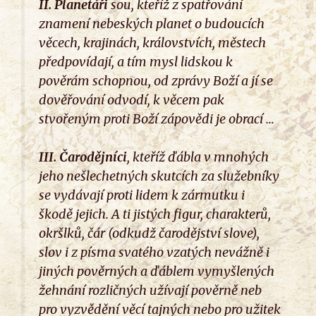
II.
Planetáři
sou, kteříž z spatřování
znamení nebeských planet o budoucích
věcech, krajinách, královstvích, městech
předpovídají, a tím mysl lidskou k
pověrám schopnou, od zprávy Boží a jí se
dověřování odvodí, k věcem pak
stvořeným proti Boží zápovědi je obrací …
III.
Čarodějníci
, kteříž ďábla v mnohých
jeho nešlechetných skutcích za služebníky
se vydávají proti lidem k zármutku i
škodě jejich. A ti jistých figur, charakterů,
okršlků, čár (odkudž čarodějství slove),
slov i z písma svatého vzatých nevážně i
jiných pověrných a ďáblem vymyšlených
žehnání rozličných užívají pověrně neb
pro vyzvědění věcí tajných nebo pro užitek