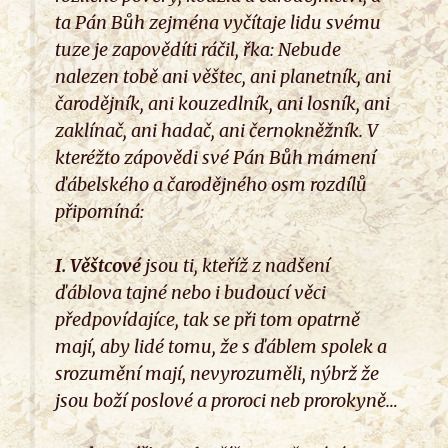
ta Pán Bůh zejména vyčítaje lidu svému
tuze je zapovědíti ráčil, řka: Nebude
nalezen tobě ani věštec, ani planetník, ani
čarodějník, ani kouzedlník, ani losník, ani
zaklínač, ani hadač, ani černokněžník. V
kteréžto zápovědi své Pán Bůh mámení
ďábelského a čarodějného osm rozdílů
připomíná:
I.
Věštcové
jsou ti, kteříž z nadšení
ďáblova tajné nebo i budoucí věci
předpovídajíce, tak se při tom opatrně
mají, aby lidé tomu, že s ďáblem spolek a
srozumění mají, nevyrozuměli, nýbrž že
jsou boží poslové a proroci neb prorokyně…