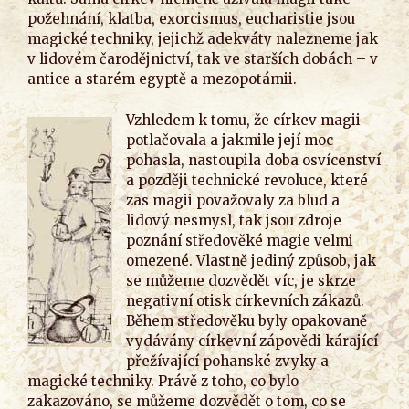
požehnání, klatba, exorcismus, eucharistie jsou
magické techniky, jejichž adekváty nalezneme jak
v lidovém čarodějnictví, tak ve starších dobách – v
antice a starém egyptě a mezopotámii.
Vzhledem k tomu, že církev magii
potlačovala a jakmile její moc
pohasla, nastoupila doba osvícenství
a později technické revoluce, které
zas magii považovaly za blud a
lidový nesmysl, tak jsou zdroje
poznání středověké magie velmi
omezené. Vlastně jediný způsob, jak
se můžeme dozvědět víc, je skrze
negativní otisk církevních zákazů.
Během středověku byly opakovaně
vydávány církevní zápovědi kárající
přežívající pohanské zvyky a
magické techniky. Právě z toho, co bylo
zakazováno, se můžeme dozvědět o tom, co se