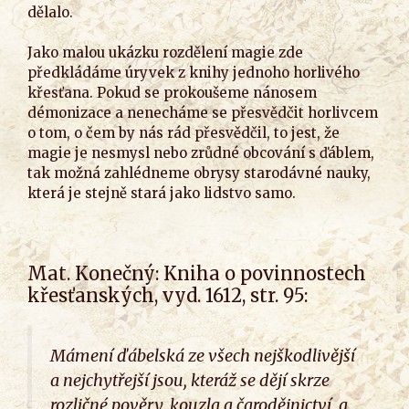
dělalo.
Jako malou ukázku rozdělení magie zde
předkládáme úryvek z knihy jednoho horlivého
křesťana. Pokud se prokoušeme nánosem
démonizace a nenecháme se přesvědčit horlivcem
o tom, o čem by nás rád přesvědčil, to jest, že
magie je nesmysl nebo zrůdné obcování s ďáblem,
tak možná zahlédneme obrysy starodávné nauky,
která je stejně stará jako lidstvo samo.
Mat. Konečný: Kniha o povinnostech
křesťanských, vyd. 1612, str. 95:
Mámení ďábelská ze všech nejškodlivější
a nejchytřejší jsou, kteráž se dějí skrze
rozličné pověry, kouzla a čarodějnictví, a