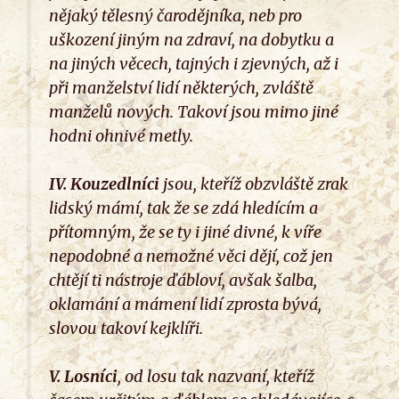
nějaký tělesný čarodějníka, neb pro
uškození jiným na zdraví, na dobytku a
na jiných věcech, tajných i zjevných, až i
při manželství lidí některých, zvláště
manželů nových. Takoví jsou mimo jiné
hodni ohnivé metly.
IV.
Kouzedlníci
jsou, kteříž obzvláště zrak
lidský mámí, tak že se zdá hledícím a
přítomným, že se ty i jiné divné, k víře
nepodobné a nemožné věci dějí, což jen
chtějí ti nástroje ďábloví, avšak šalba,
oklamání a mámení lidí zprosta bývá,
slovou takoví kejklíři.
V.
Losníci
, od losu tak nazvaní, kteříž