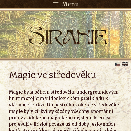
Menu
Magie ve středověku
Magie byla během středověku undergroundovým
hnutím stojícím v ideologickém protikladu k
vládnoucí církvi. Do pestrého koberce středověké
magie byly církví vykázány všechny spontánní
projevy lidského magického myšlení, které se
projevují v lidské povaze už od doby jeskynních
kultů. Sama církev nicméně užívala magii také –