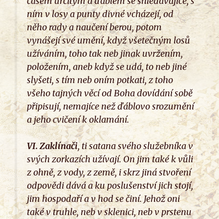
časem určitým a ďáblem se shledávajíce, s
ním v losy a punty divné vcházejí, od
něho rady a naučení berou, potom
vynášejí své umění, když všetečným losů
užíváním, toho tak neb jinak uvržením,
položením, aneb když se udá, to neb jiné
slyšeti, s tím neb oním potkati, z toho
všeho tajných věcí od Boha dovídání sobě
připisují, nemajíce než ďáblovo srozumění
a jeho cvičení k oklamání.
VI.
Zaklínači
, ti satana svého služebníka v
svých zorkazích užívají. On jim také k vůli
z ohně, z vody, z země, i skrz jiná stvoření
odpovědi dává a ku poslušenství jich stojí,
jim hospodaří a v hod se činí. Jehož oni
také v truhle, neb v sklenici, neb v prstenu