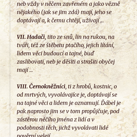
neb vždy v něčem zavřeném a jako vězně
nějakého (jak se jim zdá) mají, jeho se
doptávají a, k čemu chtějí, užívají …
VII.
Hadači
, tito ze snů, lin na rukou, na
tváři, též ze štěbetu ptačího, jejich lítání,
lidem věci budoucí a tajné, buď
zaslibovati, neb je děsiti a strašiti obyčej
mají …
VIII.
Černokněžníci
, ti z hrobů, kostnic, o
od mrtvých, vyvolávajíce je, doptávají se
na tajné věci a lidem je oznamují. Ďábel je
pak naprosto jim se v tom propůjčuje, pod
zástěrou něčího jména z lidí a v
podobnosti těch, jichž vyvolávati lidé
pověrní velejí…