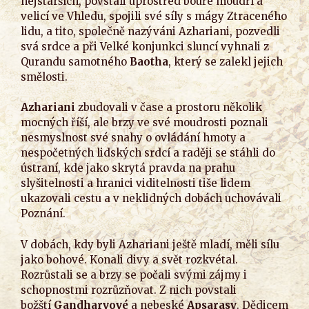
nejstarších, povstali uprostřed bouře moudří a
velicí ve Vhledu, spojili své síly s mágy Ztraceného
lidu, a tito, společně nazýváni Azhariani, pozvedli
svá srdce a při Velké konjunkci sluncí vyhnali z
Qurandu samotného
Baotha
, který se zalekl jejich
smělosti.
Azhariani
zbudovali v čase a prostoru několik
mocných říší, ale brzy ve své moudrosti poznali
nesmyslnost své snahy o ovládání hmoty a
nespočetných lidských srdcí a raději se stáhli do
ústraní, kde jako skrytá pravda na prahu
slyšitelnosti a hranici viditelnosti tiše lidem
ukazovali cestu a v neklidných dobách uchovávali
Poznání.
V dobách, kdy byli Azhariani ještě mladí, měli sílu
jako bohové. Konali divy a svět rozkvétal.
Rozrůstali se a brzy se počali svými zájmy i
schopnostmi rozrůzňovat. Z nich povstali
božští
Gandharvové
a nebeské
Apsarasy
. Dědicem