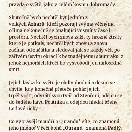
pravda o světě, jako v celém kosmu dohromady.
Skutečně bych nechtěl být jedním z
velkých
Azharů
, kteří pozorují svýma věčnýma
očima nekonečně se opakující vesmír v čase i
prostoru. Nechtěl bych znova zažít ty hrozné ztráty,
které je potkaly, nechtěl bych znovu a znovu
začínat od začátku a sledovat jak se každý věk po
zářivém úsvitu obrací k beznadějnému soumraku, z
jehož nejhorších křečí ho vysvobodí jen milosrdná
smrt.
Jejich láska ke světu je obdivuhodná a děsím se
chvíle, kdy konečně přeteče pohár jejich
trpělivosti, odvrátí svou tvář od Stvoření, odějou se
do šedého hávu Poutníka a odejdou hledat břehy
Ledové říčky.
Co vyprávějí moudří o Qurandu? Víte, co znamená
jeho jméno? V řeči bohů „
Qurand
“ znamená
Padlý
.