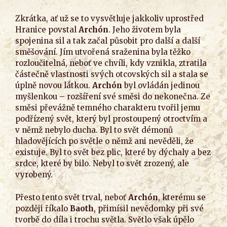
Zkrátka, ať už se to vysvětluje jakkoliv uprostřed
Hranice povstal
Archón
. Jeho životem byla
spojenina sil a tak začal působit pro další a další
směšování. Jím utvořená sraženina byla těžko
rozloučitelná, neboť ve chvíli, kdy vznikla, ztratila
částečně vlastnosti svých otcovských sil a stala se
úplně novou látkou.
Archón
byl ovládán jedinou
myšlenkou – rozšíření své směsi do nekonečna. Ze
směsi převážně temného charakteru tvořil jemu
podřízený svět, který byl prostoupený otroctvím a
v němž nebylo ducha. Byl to svět démonů
hladovějících po světle o němž ani nevěděli, že
existuje. Byl to svět bez plic, které by dýchaly a bez
srdce, které by bilo. Nebyl to svět zrozený, ale
vyrobený.
Přesto tento svět trval, neboť
Archón
, kterému se
později říkalo
Baoth
, přimísil nevědomky při své
tvorbě do díla i trochu světla. Světlo však úpělo