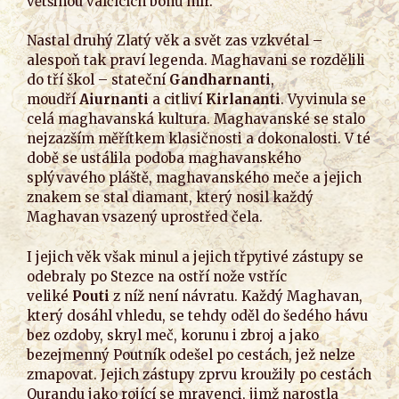
většinou válčících bohů mír.
Nastal druhý Zlatý věk a svět zas vzkvétal –
alespoň tak praví legenda. Maghavani se rozdělili
do tří škol – stateční
Gandharnanti
,
moudří
Aiurnanti
a citliví
Kirlananti
. Vyvinula se
celá maghavanská kultura. Maghavanské se stalo
nejzazším měřítkem klasičnosti a dokonalosti. V té
době se ustálila podoba maghavanského
splývavého pláště, maghavanského meče a jejich
znakem se stal diamant, který nosil každý
Maghavan vsazený uprostřed čela.
I jejich věk však minul a jejich třpytivé zástupy se
odebraly po Stezce na ostří nože vstříc
veliké
Pouti
z níž není návratu. Každý Maghavan,
který dosáhl vhledu, se tehdy oděl do šedého hávu
bez ozdoby, skryl meč, korunu i zbroj a jako
bezejmenný Poutník odešel po cestách, jež nelze
zmapovat. Jejich zástupy zprvu kroužily po cestách
Qurandu jako rojící se mravenci, jimž narostla