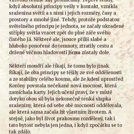
když absolutní principy vešly v kontakt, vznikla
sraženina světů a s nimi i jejich rozměry, časy a
prostory a mnohé jiné. Tehdy, protože podstatou
světelného principu je jednota, se začaly ukradené
střípky světla vracet zpět do plné záře svého
čistého Já. Některé ale, jsouce příliš slabé a
hluboko ponořené do temnoty, ztratily cestu a
držené věčnou hladovostí
Jícnu
zůstaly dole.
Někteří moudří ale říkají, že tomu bylo jinak.
Říkají, že oba principy se těšily ze své oddělenosti
a ze stability celého kosmu, ale že kdesi uprostřed
Koróny povstala nečekaně nová mocnost, která
zamíchala karty. Jejich učení praví, že v místě
dotyku obou sil byla nekonečně tenká slupka
sraženiny, která od sebe obě mocnosti oddělovala,
ale která sama začala žít vlastním životem. A
stejně, jako byl život prakosmu rozdělený, tak i
tato bytost nebyla jen jedna, i když zpočátku se to
tak zdálo.