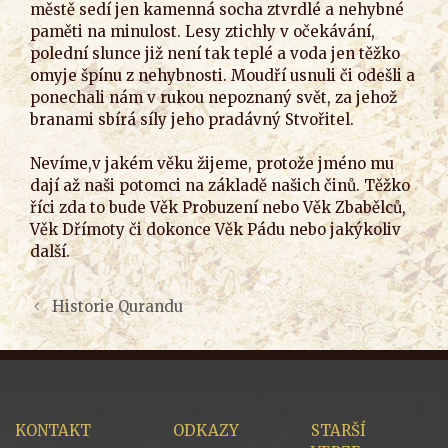
městě sedí jen kamenná socha ztvrdlé a nehybné
paměti na minulost. Lesy ztichly v očekávání,
polední slunce již není tak teplé a voda jen těžko
omyje špínu z nehybnosti. Moudří usnuli či odešli a
ponechali nám v rukou nepoznaný svět, za jehož
branami sbírá síly jeho pradávný Stvořitel.
Nevíme,v jakém věku žijeme, protože jméno mu
dají až naši potomci na základě našich činů. Těžko
říci zda to bude Věk Probuzení nebo Věk Zbabělců,
Věk Dřímoty či dokonce Věk Pádu nebo jakýkoliv
další.
Historie Qurandu
KONTAKT
ODKAZY
STARŠÍ