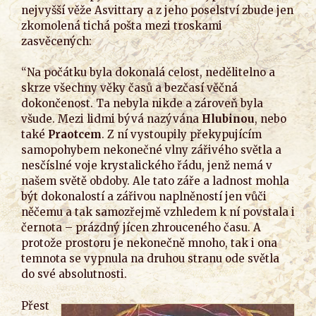
nejvyšší věže Asvittary a z jeho poselství zbude jen
zkomolená tichá pošta mezi troskami
zasvěcených:
“Na počátku byla dokonalá celost, nedělitelno a
skrze všechny věky časů a bezčasí věčná
dokončenost. Ta nebyla nikde a zároveň byla
všude. Mezi lidmi bývá nazývána
Hlubinou
, nebo
také
Praotcem
. Z ní vystoupily překypujícím
samopohybem nekonečné vlny zářivého světla a
nesčíslné voje krystalického řádu, jenž nemá v
našem světě obdoby. Ale tato záře a ladnost mohla
být dokonalostí a zářivou naplněností jen vůči
něčemu a tak samozřejmě vzhledem k ní povstala i
černota – prázdný jícen zhrouceného času. A
protože prostoru je nekonečně mnoho, tak i ona
temnota se vypnula na druhou stranu ode světla
do své absolutnosti.
Přest