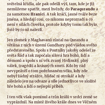
světelná křídla, ale pak odešli výš, tam, kde je již
nemůžeme spatřit, mezi hvězdy, do
Paraqurandu
a
za samotnou
Hranici
. A tak kráčí, jasné tváře beze
jména, a hledají cosi, co nikomu neprozradí a co
není v silách člověka, protože kdyby tomu tak bylo,
jistě by to už nalezli.
Jen zlomek z Maghavanů zůstal na Qurandu a
většina z nich v území Gandhary pod vládou svého
představeného. Spolu s Poutníky jakoby odešel ze
světa Řád a tak započala silová hra bohů, lidí a
démonů a spolu s ní věk zvaný Hrdinský, plný
válek, tragédií a krásných smrtí. Kdo by rád
nevyprávěl o tom požehnaném věku, kdy zde
nebyl žádný strážce, hlídač ni otrokář a kdy
záleželo jen na odvaze a síle jednotlivce ve složité
hře bohů a lidí o nejlepší příběh.
I ten věk však pominul a trůn králů v srdci země se
vyprázdnil. Na místě živého krále dnes ve Věčném