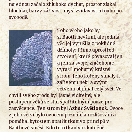
najednou začalo zhluboka dýchat, prostor získal
hloubku, barvy zářivost, mysl zvídavost a touhu po
svobodě.
Toho všeho jako by
si
Baoth
nevšiml, ale jediná
věc jej vyrušila z poklidné
dřímoty: Přímo uprostřed
stvoření, které považoval jen
a jen za svoje, zničehonic
vyrašil mohutný krásný
strom. Jeho kořeny sahaly k
zářivému nebi a svými
větvemi objímal celý svět. Ve
chvíli svého zrodu byl jasně viditelný, ale
postupem věků se stal spatřitelným pouze pro
zasvěcence. Ten strom byl
Azhar Světlonoš
. Ovoce
z jeho větví bylo ovocem poznání a rozlišování a
pomáhal bytostem spatřit tkanivo principů v
Baothově směsi. Kdo toto tkanivo skutečně