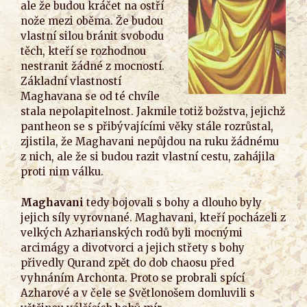
ale že budou kráčet na ostří
nože mezi oběma. Že budou
vlastní silou bránit svobodu
těch, kteří se rozhodnou
nestranit žádné z mocností.
Základní vlastností
Maghavana se od té chvíle
stala nepolapitelnost. Jakmile totiž božstva, jejichž
pantheon se s přibývajícími věky stále rozrůstal,
zjistila, že Maghavani nepůjdou na ruku žádnému
z nich, ale že si budou razit vlastní cestu, zahájila
proti nim válku.
Maghavani
tedy bojovali s bohy a dlouho byly
jejich síly vyrovnané. Maghavani, kteří pocházeli z
velkých Azharianských rodů byli mocnými
arcimágy a divotvorci a jejich střety s bohy
přivedly Qurand zpět do dob chaosu před
vyhnáním Archonta. Proto se probrali spící
Azharové a v čele se Světlonošem domluvili s