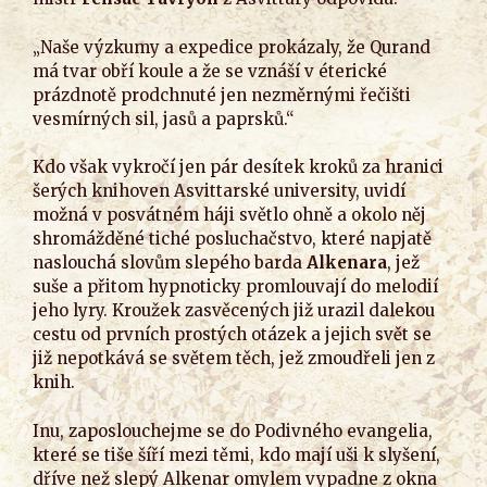
„Naše výzkumy a expedice prokázaly, že Qurand
má tvar obří koule a že se vznáší v éterické
prázdnotě prodchnuté jen nezměrnými řečišti
vesmírných sil, jasů a paprsků.“
Kdo však vykročí jen pár desítek kroků za hranici
šerých knihoven Asvittarské university, uvidí
možná v posvátném háji světlo ohně a okolo něj
shromážděné tiché posluchačstvo, které napjatě
naslouchá slovům slepého barda
Alkenara
, jež
suše a přitom hypnoticky promlouvají do melodií
jeho lyry. Kroužek zasvěcených již urazil dalekou
cestu od prvních prostých otázek a jejich svět se
již nepotkává se světem těch, jež zmoudřeli jen z
knih.
Inu, zaposlouchejme se do Podivného evangelia,
které se tiše šíří mezi těmi, kdo mají uši k slyšení,
dříve než slepý Alkenar omylem vypadne z okna