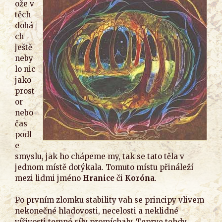
ože v
těch
dobá
ch
ještě
neby
lo nic
jako
prost
or
nebo
čas
podl
e
smyslu, jak ho chápeme my, tak se tato těla v
jednom místě dotýkala. Tomuto místu přináleží
mezi lidmi jméno
Hranice
či
Koróna
.
Po prvním zlomku stability vah se principy vlivem
nekonečné hladovosti, necelosti a neklidné
vířivosti temné síly promíchaly. Teprve tehdy,