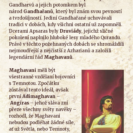
Gandharvů a jejich potomkem byl
národ
Gandhařanů
, který byl znám svou pevností
a tvrdošíjností. Jediní Gandhařané uchovávali
tradici v dobách, kdy všichni ostatní už zapomněli.
Dcerami Apsaras byly
Druviády
, jejichž sličné
pokolení naplnilo hluboké lesy mladého Qurandu.
Právě v těchto požehnaných dobách se shromáždili
nejmoudřejší a nejčistší z Azharianů a založili
legendární řád
Maghavanů
.
Maghavani
měli být
všestranně vzdělaní bojovníci
s Temnotou. Zpočátku
zůstával tento ideál, avšak
první
Adimaghavan
–
Angiras
– jehož sláva zní
přeze všechny světy navěky –
rozhodl, že Maghavani
nebudou podléhat žádné síle,
ať už Světla, nebo Temnoty,