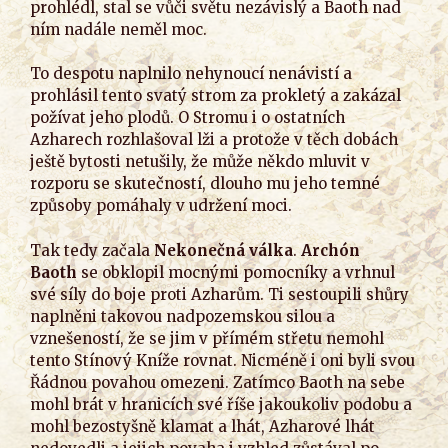
prohlédl, stal se vůči světu nezávislý a Baoth nad
ním nadále neměl moc.
To despotu naplnilo nehynoucí nenávistí a
prohlásil tento svatý strom za prokletý a zakázal
požívat jeho plodů. O Stromu i o ostatních
Azharech rozhlašoval lži a protože v těch dobách
ještě bytosti netušily, že může někdo mluvit v
rozporu se skutečností, dlouho mu jeho temné
způsoby pomáhaly v udržení moci.
Tak tedy začala
Nekonečná válka
.
Archón
Baoth
se obklopil mocnými pomocníky a vrhnul
své síly do boje proti Azharům. Ti sestoupili shůry
naplněni takovou nadpozemskou silou a
vznešeností, že se jim v přímém střetu nemohl
tento Stínový Kníže rovnat. Nicméně i oni byli svou
Řádnou povahou omezeni. Zatímco Baoth na sebe
mohl brát v hranicích své říše jakoukoliv podobu a
mohl bezostyšně klamat a lhát, Azharové lhát