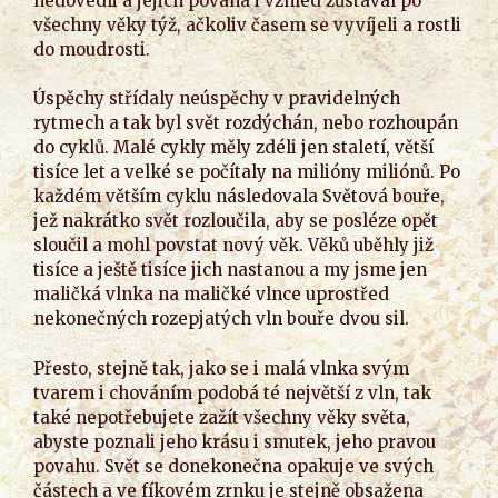
nedovedli a jejich povaha i vzhled zůstával po
všechny věky týž, ačkoliv časem se vyvíjeli a rostli
do moudrosti.
Úspěchy střídaly neúspěchy v pravidelných
rytmech a tak byl svět rozdýchán, nebo rozhoupán
do cyklů. Malé cykly měly zdéli jen staletí, větší
tisíce let a velké se počítaly na milióny miliónů. Po
každém větším cyklu následovala Světová bouře,
jež nakrátko svět rozloučila, aby se posléze opět
sloučil a mohl povstat nový věk. Věků uběhly již
tisíce a ještě tisíce jich nastanou a my jsme jen
maličká vlnka na maličké vlnce uprostřed
nekonečných rozepjatých vln bouře dvou sil.
Přesto, stejně tak, jako se i malá vlnka svým
tvarem i chováním podobá té největší z vln, tak
také nepotřebujete zažít všechny věky světa,
abyste poznali jeho krásu i smutek, jeho pravou
povahu. Svět se donekonečna opakuje ve svých
částech a ve fíkovém zrnku je stejně obsažena