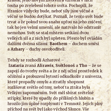
krásou, jeho novým životem a vzrostla v nich
touha po zvelebení tohoto světa. Pochopili, že
Hranice vždycky bude, neboť síly jsou věčné a
věčně se budou dotýkat. Poznali, že tento svět bude
trvat a že pokud svou snahu upřou na jeho zničení,
tak ho jen velmi umenší, ale natrvalo ho odstranit
nemohou. Svět se stal místem setkání dvou
velkých sil a z nich byl upleten. Přesto byl ovládán
dalšími dvěma silami:
Baothem
– duchem směsi
a
Azhary
– duchy osvoboditeli.
Tehdy se rozhodli Azharové –
Izataria
zvaná
Alirawis
,
Světlonoš
a
Tho
– že se
zapojí do tvorby světa a že z něj učiní prostředek k
očištění a probuzení bytostí odkudkoliv z univerza,
které propadly omylu a ztratily shopnost
rozlišovat světlo od tmy, neboť ta ztráta byla
Velkým zapomněním. Svět měl sbírat světelné
střípky, které by upadly do přílišných hlubin a
hrozilo jim úplné rozplynutí v Temnotě. Jejich plný
příchod na svět byl jako východ Slunce. Vše