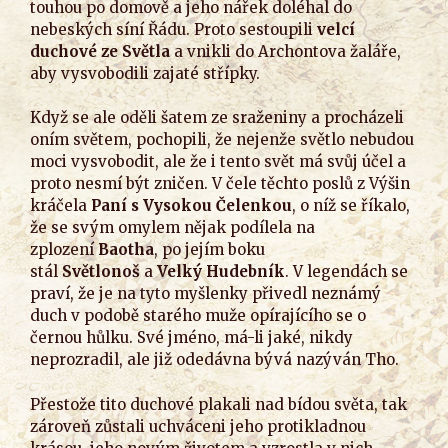
touhou po domově a jeho nářek doléhal do
nebeských síní Řádu. Proto sestoupili
velcí
duchové ze Světla
a vnikli do Archontova žaláře,
aby vysvobodili zajaté střípky.
Když se ale oděli šatem ze sraženiny a procházeli
oním světem, pochopili, že nejenže světlo nebudou
moci vysvobodit, ale že i tento svět má svůj účel a
proto nesmí být zničen. V čele těchto poslů z Výšin
kráčela
Paní s Vysokou Čelenkou
, o níž se říkalo,
že se svým omylem nějak podílela na
zplození
Baotha
, po jejím boku
stál
Světlonoš
a
Velký Hudebník
. V legendách se
praví, že je na tyto myšlenky přivedl neznámý
duch v podobě starého muže opírajícího se o
černou hůlku. Své jméno, má-li jaké, nikdy
neprozradil, ale již odedávna bývá nazýván Tho.
Přestože tito duchové plakali nad bídou světa, tak
zároveň zůstali uchváceni jeho protikladnou