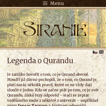
Menu
Legenda o Qurandu
Je zatěžko hovořit o tom, co je Qurand obecně.
Moudří již dávno pochopili, že o tom, co Qurand je,
platí naráz několik pravd, které se ne vždy dají
sloučit v jedno. Kdo se začne ptát po tom, co je svět
Qurandu, získá brzy odpověď – stačí se zeptat
vzdělaného muže z některé z univerzit – například
mistr
Fensac Tavryon
z Asvittary odpovídá: