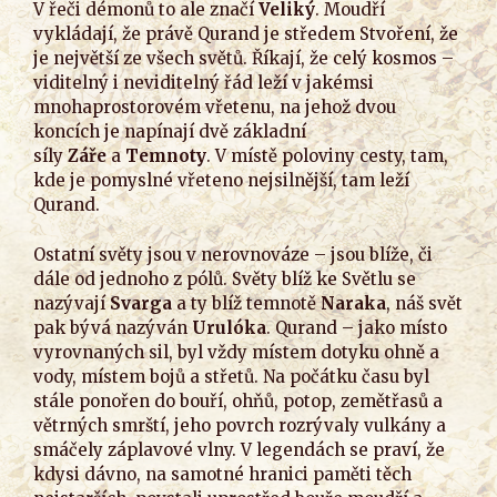
V řeči démonů to ale značí
Veliký
. Moudří
vykládají, že právě Qurand je středem Stvoření, že
je největší ze všech světů. Říkají, že celý kosmos –
viditelný i neviditelný řád leží v jakémsi
mnohaprostorovém vřetenu, na jehož dvou
koncích je napínají dvě základní
síly
Záře
a
Temnoty
. V místě poloviny cesty, tam,
kde je pomyslné vřeteno nejsilnější, tam leží
Qurand.
Ostatní světy jsou v nerovnováze – jsou blíže, či
dále od jednoho z pólů. Světy blíž ke Světlu se
nazývají
Svarga
a ty blíž temnotě
Naraka
, náš svět
pak bývá nazýván
Urulóka
. Qurand – jako místo
vyrovnaných sil, byl vždy místem dotyku ohně a
vody, místem bojů a střetů. Na počátku času byl
stále ponořen do bouří, ohňů, potop, zemětřasů a
větrných smrští, jeho povrch rozrývaly vulkány a
smáčely záplavové vlny.
V legendách se praví, že
kdysi dávno, na samotné hranici paměti těch